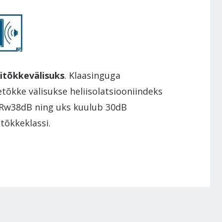
itõkkevälisuks
. Klaasinguga
etõkke välisukse heliisolatsiooniindeks
Rw38dB ning uks kuulub 30dB
itõkkeklassi.