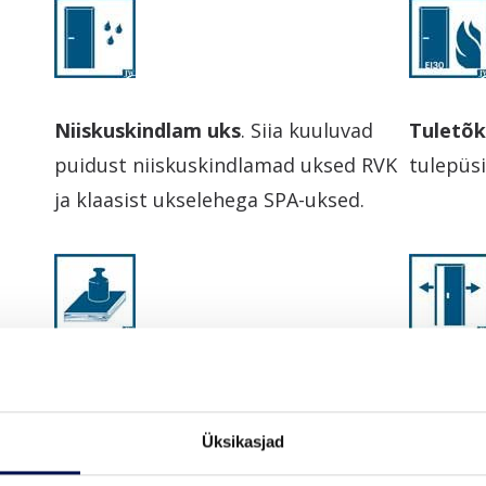
Niiskuskindlam uks
. Siia kuuluvad
Tuletõ
puidust niiskuskindlamad uksed RVK
tulepüsi
ja klaasist ukselehega SPA-uksed.
Massiivne konstruktsioon
. Ukse
Liuguks
täitematerjaliks on kasutatud
Üksikasjad
massiivset puitlaastplaati,