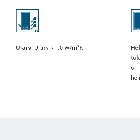
U-arv
. U-arv < 1,0 W/m²K
Hel
tul
on 
hel