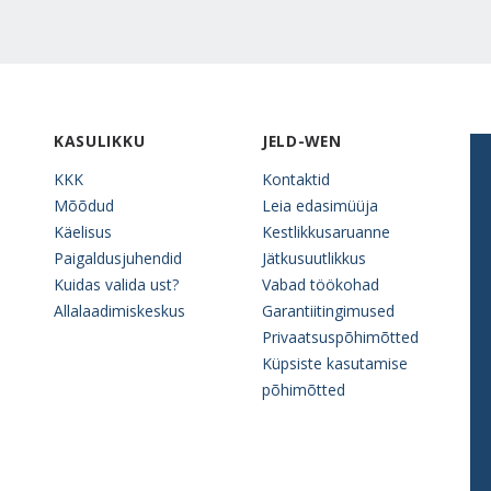
KASULIKKU
JELD-WEN
KKK
Kontaktid
Mõõdud
Leia edasimüüja
Käelisus
Kestlikkusaruanne
Paigaldusjuhendid
Jätkusuutlikkus
Kuidas valida ust?
Vabad töökohad
Allalaadimiskeskus
Garantiitingimused
Privaatsuspõhimõtted
Küpsiste kasutamise
põhimõtted