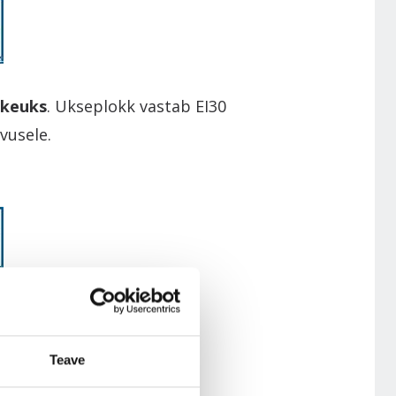
kkeuks
. Ukseplokk vastab EI30
vusele.
. Näitab ukse tüüpi.
Teave