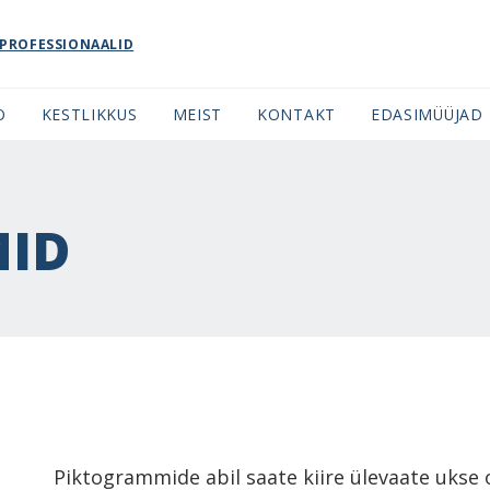
PROFESSIONAALID
O
KESTLIKKUS
MEIST
KONTAKT
EDASIMÜÜJAD
ID
Piktogrammide abil saate kiire ülevaate ukse 