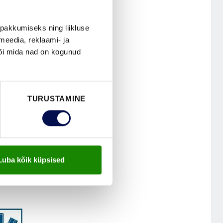
pakkumiseks ning liikluse
meedia, reklaami- ja
või mida nad on kogunud
TURUSTAMINE
Luba kõik küpsised