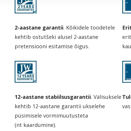
2-aastane garantii
. Kõikidele toodetele
Eri
kehtib ostutšeki alusel 2-aastane
eri
pretensiooni esitamise õigus.
kau
12-aastane stabiilsusgarantii
. Välisuksele
Tul
kehtib 12-aastane garantii ukselehe
vas
püsimisele vormimuutusteta
(nt kaardumine).