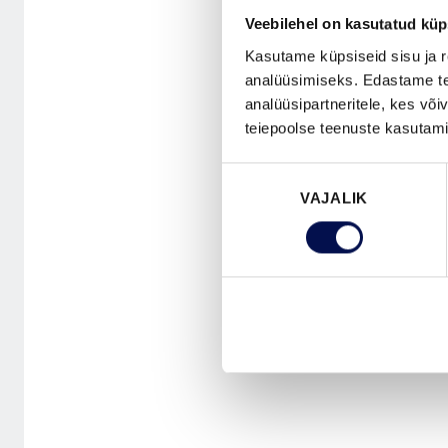
Veebilehel on kasutatud küp
Kasutame küpsiseid sisu ja r
analüüsimiseks. Edastame tea
analüüsipartneritele, kes võ
teiepoolse teenuste kasutami
Nõusoleku
VAJALIK
valik