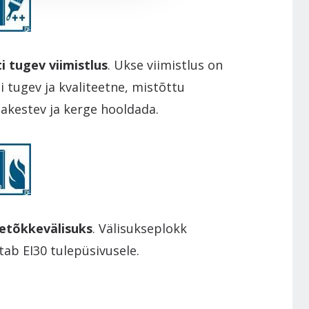
ti tugev viimistlus
. Ukse viimistlus on
ti tugev ja kvaliteetne, mistõttu
akestev ja kerge hooldada.
etõkkevälisuks
. Välisukseplokk
tab EI30 tulepüsivusele.