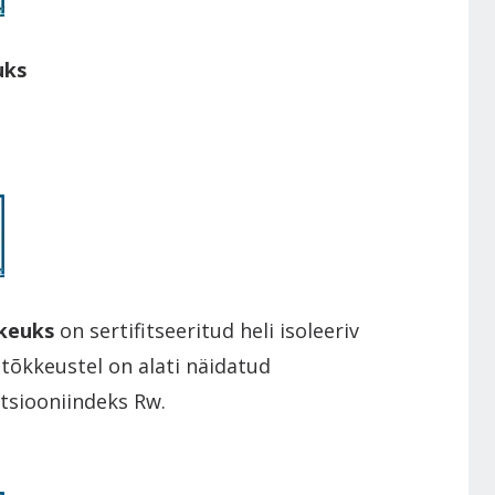
uks
keuks
on sertifitseeritud heli isoleeriv
itõkkeustel on alati näidatud
atsiooniindeks Rw.