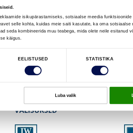
puitkiudplaati või linaluuplaati või on
siseid.
uks massiivsest puidust.
eklaamide isikupärastamiseks, sotsiaalse meedia funktsioonide 
vet selle kohta, kuidas meie saiti kasutate, ka oma sotsiaalse 
ivad seda kombineerida muu teabega, mida olete neile esitanud 
se käigus.
EELISTUSED
STATISTIKA
Eriti tugev viimistlus
. Ukse
viimistlus on eriti tugev ja
kvaliteetne, mistõttu kauakestev ja
kerge hooldada.
Luba valik
VÄLISUKSED