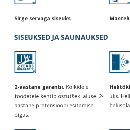
Sirge servaga siseuks
Mantel
SISEUKSED JA SAUNAUKSED
2-aastane garantii.
Kõikidele
Helitõk
toodetele kehtib ostutšeki alusel 2-
uks. Hel
aastane pretensiooni esitamise
heliisol
õigus.