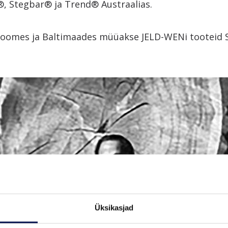
®, Stegbar® ja Trend® Austraalias.
Soomes ja Baltimaades müüakse JELD-WENi tooteid
Üksikasjad