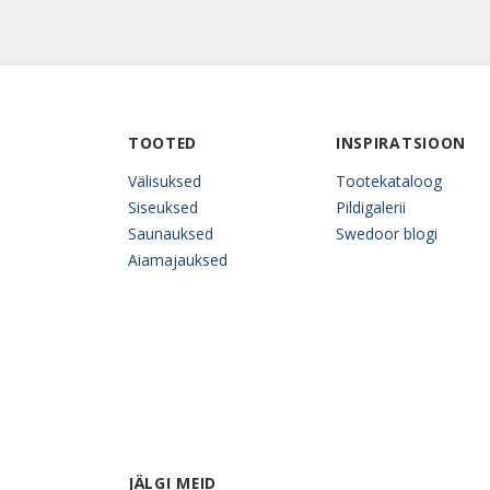
TOOTED
INSPIRATSIOON
Välisuksed
Tootekataloog
Siseuksed
Pildigalerii
Saunauksed
Swedoor blogi
Aiamajauksed
JÄLGI MEID