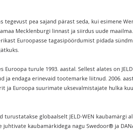
.
s tegevust pea sajand pärast seda, kui esimene We
samaa Mecklenburgi linnast ja siirdus uude maailma.
rikast Euroopasse tagasipöördumist pidada sündm
ätkuks.
s Euroopa turule 1993. aastal. Sellest alates on JE
d ja endaga erinevaid tootemarke liitnud. 2006. aast
it ja Euroopa suurimate uksevalmistajate hulka kuu
id turustatakse globaalselt JELD-WEN kaubamärgi a
de juhtivate kaubamärkidega nagu Swedoor® ja DA