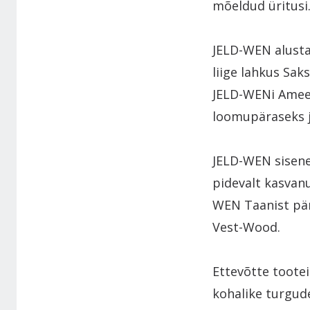
mõeldud üritusi
JELD-WEN alusta
liige lahkus Sak
JELD-WENi Amee
loomupäraseks j
JELD-WEN sisene
pidevalt kasvanu
WEN Taanist pär
Vest-Wood.
Ettevõtte toote
kohalike turgu