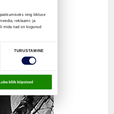
pakkumiseks ning liikluse
meedia, reklaami- ja
või mida nad on kogunud
TURUSTAMINE
Luba kõik küpsised