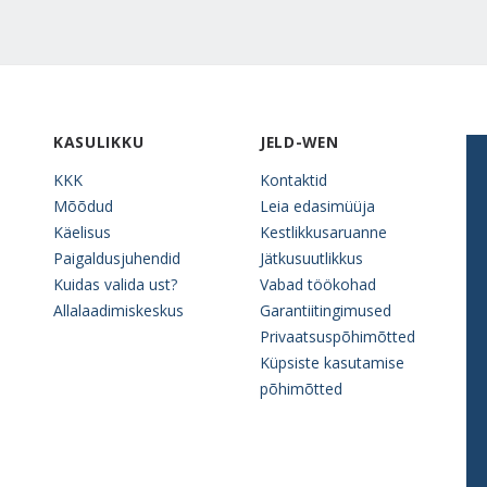
KASULIKKU
JELD-WEN
KKK
Kontaktid
Mõõdud
Leia edasimüüja
Käelisus
Kestlikkusaruanne
Paigaldusjuhendid
Jätkusuutlikkus
Kuidas valida ust?
Vabad töökohad
Allalaadimiskeskus
Garantiitingimused
Privaatsuspõhimõtted
Küpsiste kasutamise
põhimõtted