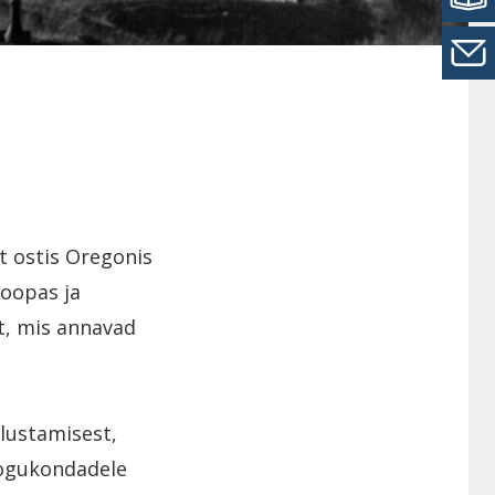
t ostis Oregonis
roopas ja
st, mis annavad
lustamisest,
kogukondadele