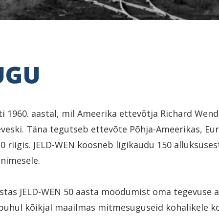
UGU
i 1960. aastal, mil Ameerika ettevõtja Richard Wend
eveski. Täna tegutseb ettevõte Põhja-Ameerikas, Eu
20 riigis. JELD-WEN koosneb ligikaudu 150 allüksuse
inimesele.
histas JELD-WEN 50 aasta möödumist oma tegevuse a
 puhul kõikjal maailmas mitmesuguseid kohalikele 