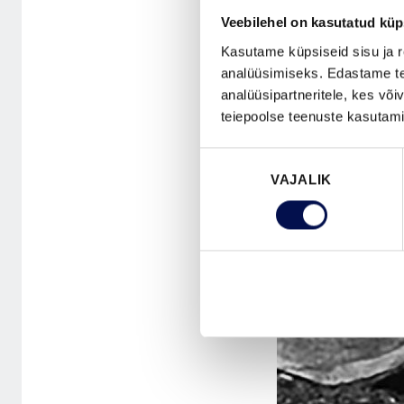
Veebilehel on kasutatud küp
Kasutame küpsiseid sisu ja r
analüüsimiseks. Edastame tea
analüüsipartneritele, kes võ
teiepoolse teenuste kasutami
Nõusoleku
VAJALIK
valik