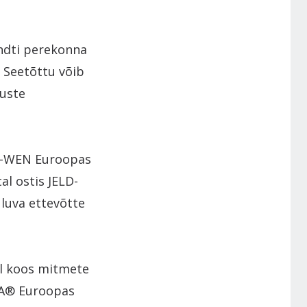
ndti perekonna
 Seetõttu võib
uste
LD-WEN Euroopas
al ostis JELD-
luva ettevõtte
ll koos mitmete
NA® Euroopas