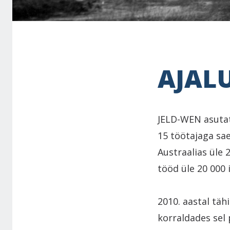
AJAL
JELD-WEN asutat
15 töötajaga sa
Austraalias üle 
tööd üle 20 000 
2010. aastal tä
korraldades sel