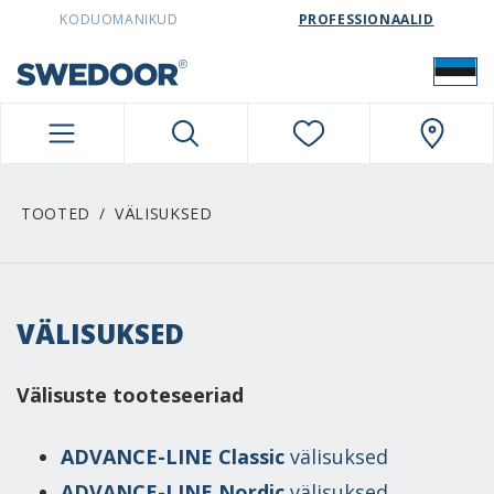
SWEDOORESTONIA NAVIGATION
KODUOMANIKUD
PROFESSIONAALID
TOOTED
VÄLISUKSED
VÄLISUKSED
Välisuste tooteseeriad
ADVANCE-LINE Classic
välisuksed
ADVANCE-LINE Nordic
välisuksed