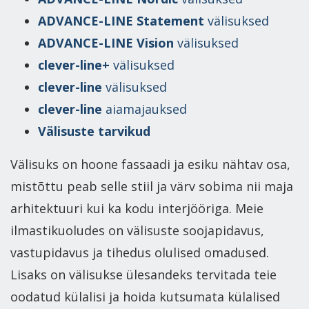
ADVANCE-LINE Statement
välisuksed
ADVANCE-LINE Vision
välisuksed
clever-line+
välisuksed
clever-line
välisuksed
clever-line
aiamajauksed
Välisuste tarvikud
Välisuks on hoone fassaadi ja esiku nähtav osa,
mistõttu peab selle stiil ja värv sobima nii maja
arhitektuuri kui ka kodu interjööriga. Meie
ilmastikuoludes on välisuste soojapidavus,
vastupidavus ja tihedus olulised omadused.
Lisaks on välisukse ülesandeks tervitada teie
oodatud külalisi ja hoida kutsumata külalised