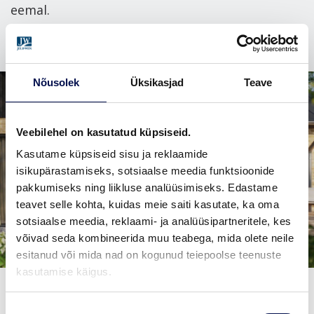
eemal.
Nõusolek
Üksikasjad
Teave
Veebilehel on kasutatud küpsiseid.
Kasutame küpsiseid sisu ja reklaamide
isikupärastamiseks, sotsiaalse meedia funktsioonide
pakkumiseks ning liikluse analüüsimiseks. Edastame
teavet selle kohta, kuidas meie saiti kasutate, ka oma
sotsiaalse meedia, reklaami- ja analüüsipartneritele, kes
võivad seda kombineerida muu teabega, mida olete neile
esitanud või mida nad on kogunud teiepoolse teenuste
kasutamise käigus.
Nõusoleku