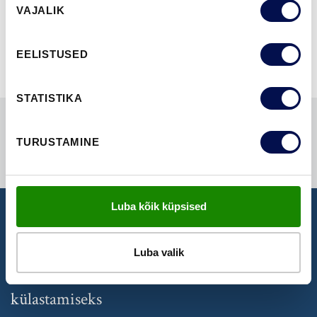
NÄITA KÕIKI
VAJALIK
valik
EELISTUSED
STATISTIKA
TURUSTAMINE
Luba kõik küpsised
NÄIDISTESAAL
Luba valik
Broneeri aeg Swedoori näidistesaali
külastamiseks