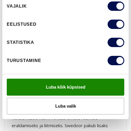
Nõusoleku
VAJALIK
valik
EELISTUSED
STATISTIKA
TURUSTAMINE
SLIDE
Luba kõik küpsised
Lükanduste kollektsiooni Slide uksed on ruumide
vaheuksed, mida saab paigaldada kas seina sisse või
Luba valik
seina peale. Lükanduksed on ideaalne lahendus
väiksemasse ruumi või suuremate ruumide
eraldamiseks ja liitmiseks. Swedoor pakub lisaks