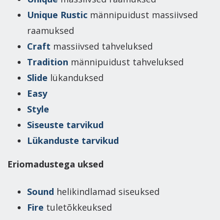
Unique Rustic
männipuidust massiivsed
raamuksed
Craft
massiivsed tahveluksed
Tradition
männipuidust tahveluksed
Slide
lükanduksed
Easy
Style
Siseuste tarvikud
Lükanduste tarvikud
Eriomadustega uksed
Sound
helikindlamad siseuksed
Fire
tuletõkkeuksed