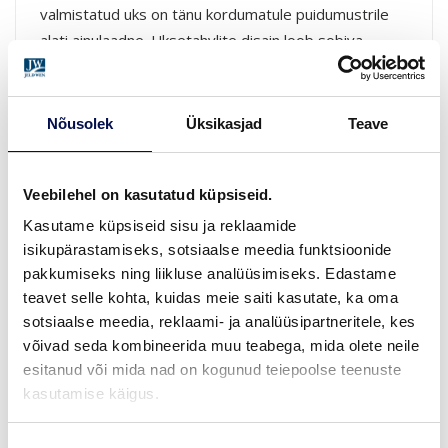
valmistatud uks on tänu kordumatule puidumustrile
alati ainulaadne. Uksetahvlite disain loob sobiva
meeleolu nii traditsiooniliselt sisustatud kodudes,
suvilates kui ka villades. Täispuidust uks on massiivne
ning selle raskust on tunda ukse avamisel. Tänu
Nõusolek
Üksikasjad
Teave
kvaliteetsele konstruktsioonile ja pinnatöötlusele on
uks toekas, vastupidav ja kauakestev.
Veebilehel on kasutatud küpsiseid.
Kasutame küpsiseid sisu ja reklaamide
isikupärastamiseks, sotsiaalse meedia funktsioonide
pakkumiseks ning liikluse analüüsimiseks. Edastame
teavet selle kohta, kuidas meie saiti kasutate, ka oma
sotsiaalse meedia, reklaami- ja analüüsipartneritele, kes
võivad seda kombineerida muu teabega, mida olete neile
esitanud või mida nad on kogunud teiepoolse teenuste
kasutamise käigus.