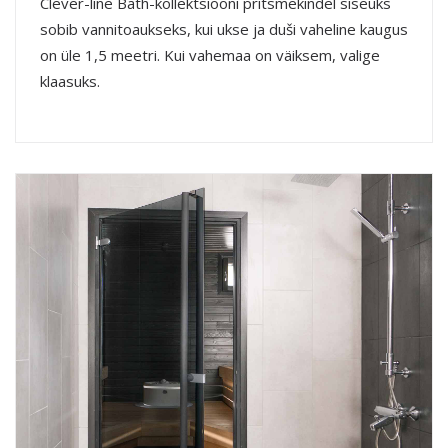
Clever-line Bath-kollektsiooni pritsmekindel siseuks
sobib vannitoaukseks, kui ukse ja duši vaheline kaugus
on üle 1,5 meetri. Kui vahemaa on väiksem, valige
klaasuks.