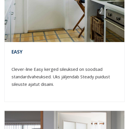
EASY
Clever-line Easy kerged sileuksed on soodsad
standardvaheuksed. Uks jäljendab Steady puidust
sileuste ajatut disaini.