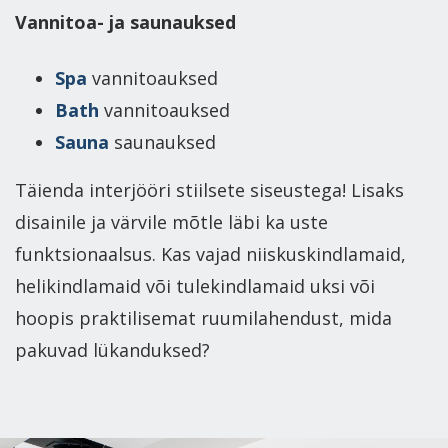
Vannitoa- ja saunauksed
Spa
vannitoauksed
Bath
vannitoauksed
Sauna
saunauksed
Täienda interjööri stiilsete siseustega! Lisaks
disainile ja värvile mõtle läbi ka uste
funktsionaalsus. Kas vajad niiskuskindlamaid,
helikindlamaid või tulekindlamaid uksi või
hoopis praktilisemat ruumilahendust, mida
pakuvad lükanduksed?