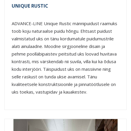
UNIQUE RUSTIC
ADVANCE-LINE Unique Rustic männipuidust raamuks
toob koju naturaalse puidu hõngu. Ehtsast puidust
valmistatud uks on tänu kordumatule puidumustrile
alati ainulaadne. Moodne sirgjooneline disain ja
pehme poolläbipaistev peitsitud uks loovad huvitava
kontrasti, mis värskendab nii suvila, villa kui ka õdusa
kodu interjööri. Täispuidust uks on massiivne ning
selle raskust on tunda ukse avamisel. Tänu
kvaliteetsele konstruktsioonile ja pinnatöötlusele on
uks toekas, vastupidav ja kauakestev.