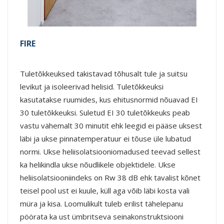
FIRE
Tuletõkkeuksed takistavad tõhusalt tule ja suitsu
levikut ja isoleerivad helisid. Tuletõkkeuksi
kasutatakse ruumides, kus ehitusnormid nõuavad EI
30 tuletõkkeuksi. Suletud EI 30 tuletõkkeuks peab
vastu vähemalt 30 minutit ehk leegid ei pääse uksest
läbi ja ukse pinnatemperatuur ei tõuse üle lubatud
normi. Ukse heliisolatsiooniomadused teevad sellest
ka helikindla ukse nõudlikele objektidele. Ukse
heliisolatsiooniindeks on Rw 38 dB ehk tavalist kõnet
teisel pool ust ei kuule, küll aga võib läbi kosta vali
müra ja kisa. Loomulikult tuleb erilist tähelepanu
pöörata ka ust ümbritseva seinakonstruktsiooni