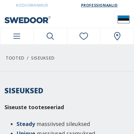
SWEDOORESTONIA NAVIGATION
KODUOMANIKUD
PROFESSIONAALID
TOOTED
SISEUKSED
SISEUKSED
Siseuste tooteseeriad
Steady
massiivsed sileuksed
Unique
massiivsed raamuksed