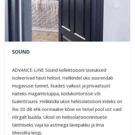
SOUND
ADVANCE-LINE Sound kollektsiooni siseuksed
isoleerivad hästi helisid. Helikindel uks suurendab
mugavuse tunnet, lisades vaikust ja privaatsust
näiteks magamistuppa, kodukontorisse või
tualettruumi. Helikindla ukse heliisolatsiooni indeks on
Rw 30 dB ehk normaalne kõne on teisel pool ust vaid
nõrgalt kuulda. Uksel on heliisolatsiooninõuete
täitmiseks vaja ka astmega lävepakku ja ilma
tihendita lengi.