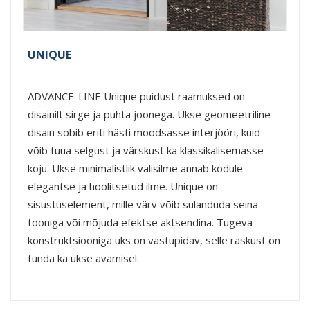
UNIQUE
ADVANCE-LINE Unique puidust raamuksed on
disainilt sirge ja puhta joonega. Ukse geomeetriline
disain sobib eriti hästi moodsasse interjööri, kuid
võib tuua selgust ja värskust ka klassikalisemasse
koju. Ukse minimalistlik välisilme annab kodule
elegantse ja hoolitsetud ilme. Unique on
sisustuselement, mille värv võib sulanduda seina
tooniga või mõjuda efektse aktsendina. Tugeva
konstruktsiooniga uks on vastupidav, selle raskust on
tunda ka ukse avamisel.