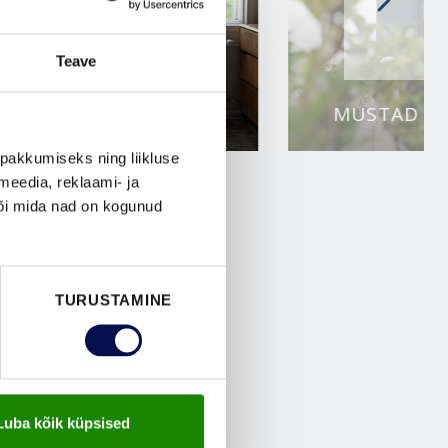
Teave
HALLID VÄLISUKSED
MUSTAD VÄ
pakkumiseks ning liikluse
meedia, reklaami- ja
või mida nad on kogunud
TURUSTAMINE
Luba kõik küpsised