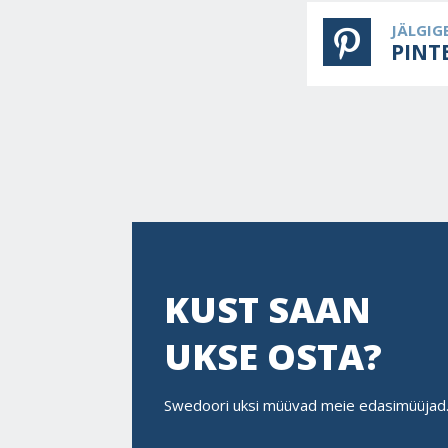
JÄLGIG
PINT
KUST SAAN
UKSE OSTA?
Swedoori uksi müüvad meie edasimüüjad