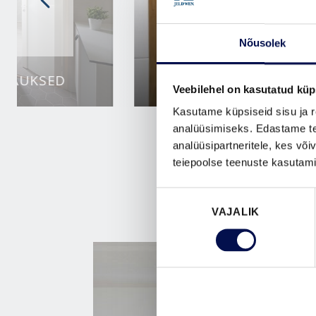
Nõusolek
TOAUKSED
SAUNAUKSED
Veebilehel on kasutatud küp
Kasutame küpsiseid sisu ja r
analüüsimiseks. Edastame tea
analüüsipartneritele, kes võ
teiepoolse teenuste kasutami
Nõusoleku
VAJALIK
valik