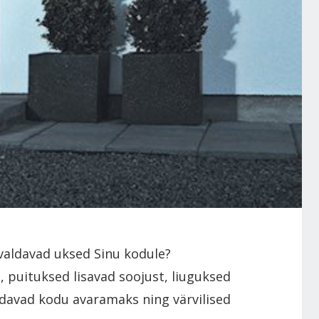
valdavad uksed Sinu kodule?
 puituksed lisavad soojust, liuguksed
davad kodu avaramaks ning värvilised