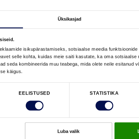
Üksikasjad
VALGED VÄLISUKSED
siseid.
eklaamide isikupärastamiseks, sotsiaalse meedia funktsioonide 
vet selle kohta, kuidas meie saiti kasutate, ka oma sotsiaalse 
KUVA KÕIKI GALERIISID
ivad seda kombineerida muu teabega, mida olete neile esitanud 
se käigus.
EELISTUSED
STATISTIKA
Luba valik