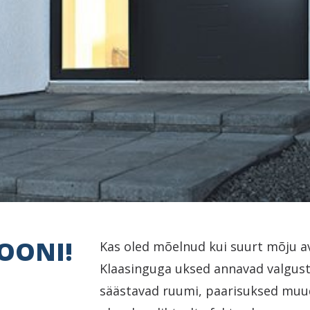
OONI!
Kas oled mõelnud kui suurt mõju a
Klaasinguga uksed annavad valgust,
säästavad ruumi, paarisuksed muu