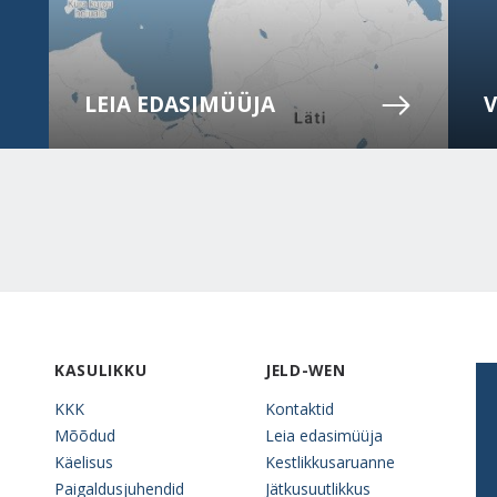
LEIA EDASIMÜÜJA
KASULIKKU
JELD-WEN
KKK
Kontaktid
Mõõdud
Leia edasimüüja
Käelisus
Kestlikkusaruanne
Paigaldusjuhendid
Jätkusuutlikkus