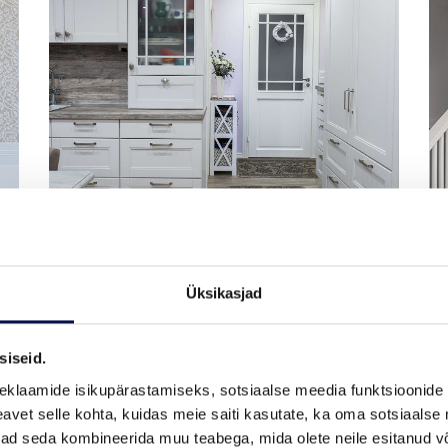
SISEUKS CRAFT 131
Üksikasjad
siseid.
eklaamide isikupärastamiseks, sotsiaalse meedia funktsioonide 
vet selle kohta, kuidas meie saiti kasutate, ka oma sotsiaalse 
ivad seda kombineerida muu teabega, mida olete neile esitanud 