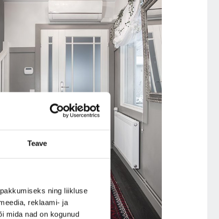
Teave
pakkumiseks ning liikluse
meedia, reklaami- ja
või mida nad on kogunud