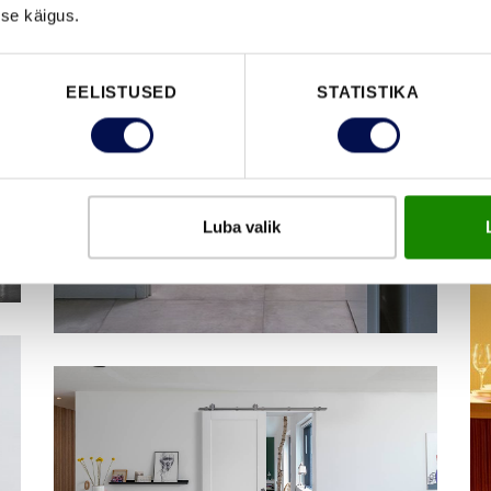
se käigus.
EELISTUSED
STATISTIKA
Luba valik
SISEUKS FIRE 810