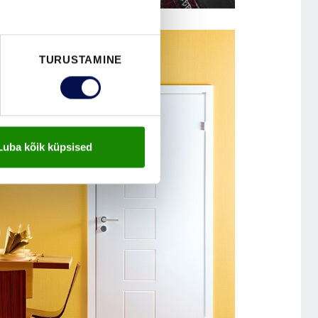
SISEUKS CRAFT 130
LAIENDIGA
TURUSTAMINE
Luba kõik küpsised