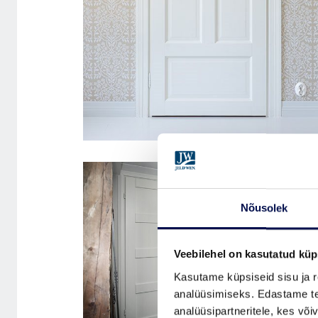
SISEUKS CRAFT 124
Nõusolek
Veebilehel on kasutatud küp
Kasutame küpsiseid sisu ja r
analüüsimiseks. Edastame tea
analüüsipartneritele, kes võ