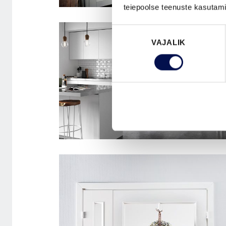
teiepoolse teenuste kasutami
SISEUKSED PURITY 307
Nõusoleku
VAJALIK
valik
STEADY 411 LIUGUKS