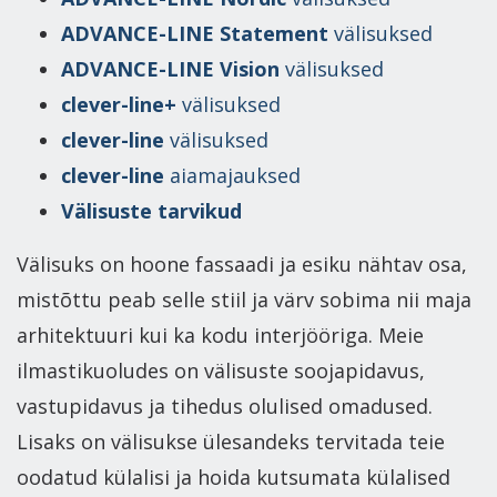
ADVANCE-LINE Statement
välisuksed
ADVANCE-LINE Vision
välisuksed
clever-line+
välisuksed
clever-line
välisuksed
clever-line
aiamajauksed
Välisuste tarvikud
Välisuks on hoone fassaadi ja esiku nähtav osa,
mistõttu peab selle stiil ja värv sobima nii maja
arhitektuuri kui ka kodu interjööriga. Meie
ilmastikuoludes on välisuste soojapidavus,
vastupidavus ja tihedus olulised omadused.
Lisaks on välisukse ülesandeks tervitada teie
oodatud külalisi ja hoida kutsumata külalised