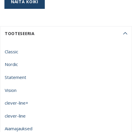
NÄITA KÕIKI
TOOTESEERIA
Classic
Nordic
Statement
Vision
clever-line+
clever-line
Aiamajauksed