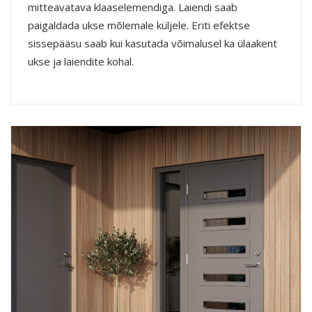
mitteavatava klaaselemendiga. Laiendi saab
paigaldada ukse mõlemale küljele. Eriti efektse
sissepääsu saab kui kasutada võimalusel ka ülaakent
ukse ja laiendite kohal.