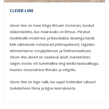
CLEVER-LINE
clever-line on meie kõige lihtsam tootesari, loodud
olukordadeks, kus määravaks on lihtsus. Piiratud
mudelivalik modernse ja klassikalise disainiga katab
kõik välisuksele esitatavad põhivajadused, tagades
elementaarse soojapidavuse ja funktsionaalsuse.
clever-line uksed on saadaval ainult standardses
valges toonis või tumehallina ning kindla kaasivalikuga,
muutes otsustamise lihtsaks ja selgeks.
clever-line on õige valik, kui vajad töökindlat välisust
taskukohase hinna ja liigse keerukuseta.