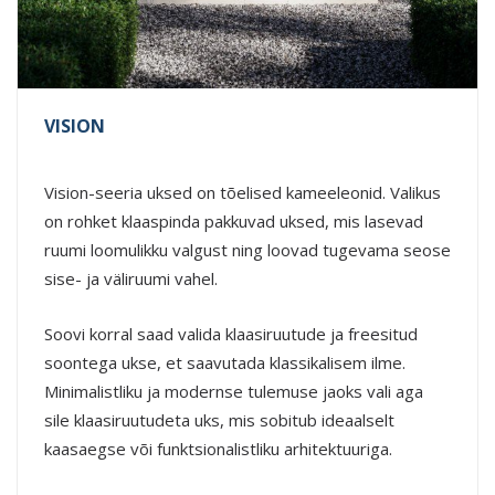
VISION
Vision-seeria uksed on tõelised kameeleonid. Valikus
on rohket klaaspinda pakkuvad uksed, mis lasevad
ruumi loomulikku valgust ning loovad tugevama seose
sise- ja väliruumi vahel.
Soovi korral saad valida klaasiruutude ja freesitud
soontega ukse, et saavutada klassikalisem ilme.
Minimalistliku ja modernse tulemuse jaoks vali aga
sile klaasiruutudeta uks, mis sobitub ideaalselt
kaasaegse või funktsionalistliku arhitektuuriga.