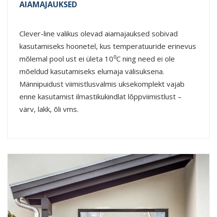
AIAMAJAUKSED
Clever-line valikus olevad aiamajauksed sobivad
kasutamiseks hoonetel, kus temperatuuride erinevus
mõlemal pool ust ei ületa 10⁰C ning need ei ole
mõeldud kasutamiseks elumaja välisuksena.
Männipuidust viimistlusvalmis uksekomplekt vajab
enne kasutamist ilmastikukindlat lõppviimistlust –
värv, lakk, õli vms.