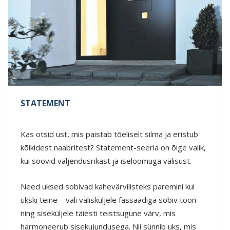
STATEMENT
Kas otsid ust, mis paistab tõeliselt silma ja eristub
kõikidest naabritest? Statement-seeria on õige valik,
kui soovid väljendusrikast ja iseloomuga välisust.
Need uksed sobivad kahevärvilisteks paremini kui
ükski teine – vali välisküljele fassaadiga sobiv toon
ning siseküljele täiesti teistsugune värv, mis
harmoneerub sisekujundusega. Nii sünnib uks, mis