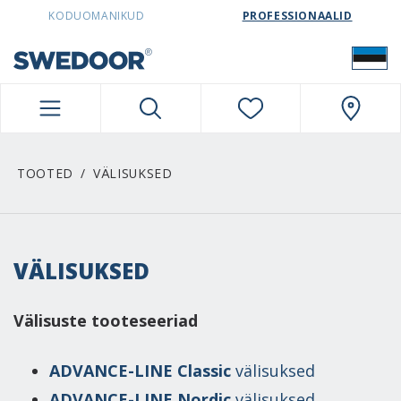
SWEDOORESTONIA NAVIGATION
KODUOMANIKUD
PROFESSIONAALID
TOOTED
VÄLISUKSED
VÄLISUKSED
Välisuste tooteseeriad
ADVANCE-LINE Classic
välisuksed
ADVANCE-LINE Nordic
välisuksed