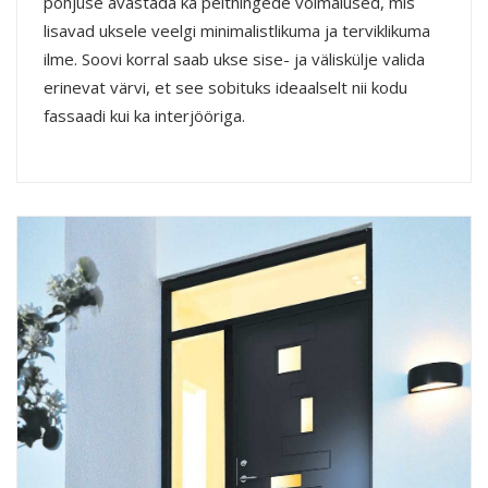
põhjuse avastada ka peithingede võimalused, mis
lisavad uksele veelgi minimalistlikuma ja terviklikuma
ilme. Soovi korral saab ukse sise- ja väliskülje valida
erinevat värvi, et see sobituks ideaalselt nii kodu
fassaadi kui ka interjööriga.