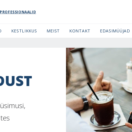
PROFESSIONAALID
O
KESTLIKKUS
MEIST
KONTAKT
EDASIMÜÜJAD
DUST
küsimusi,
ites