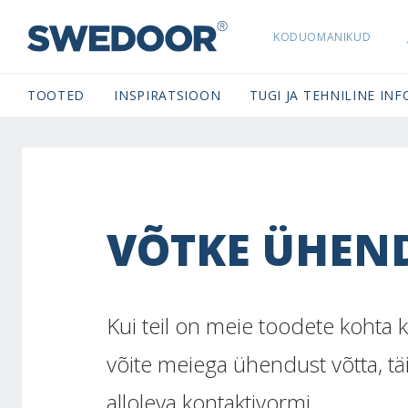
KODUOMANIKUD
SWEDOORESTONIA NAVIGATION
TOOTED
INSPIRATSIOON
TUGI JA TEHNILINE INF
VÕTKE ÜHEN
Kui teil on meie toodete kohta 
võite meiega ühendust võtta, tä
alloleva kontaktivormi.