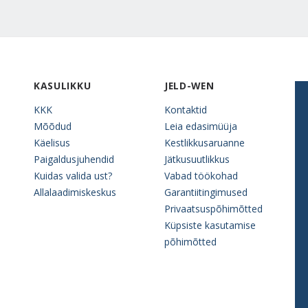
KASULIKKU
JELD-WEN
KKK
Kontaktid
Mõõdud
Leia edasimüüja
Käelisus
Kestlikkusaruanne
Paigaldusjuhendid
Jätkusuutlikkus
Kuidas valida ust?
Vabad töökohad
Allalaadimiskeskus
Garantiitingimused
Privaatsuspõhimõtted
Küpsiste kasutamise
põhimõtted