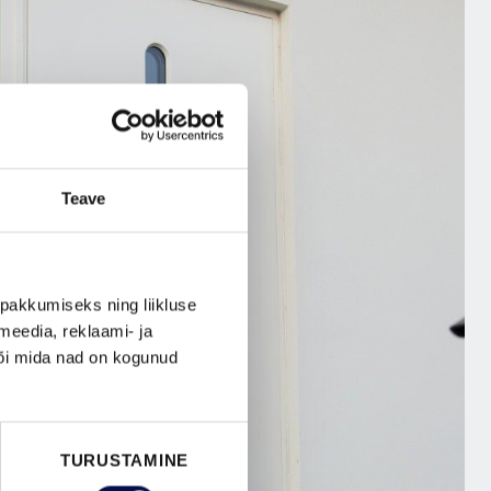
Teave
pakkumiseks ning liikluse
meedia, reklaami- ja
või mida nad on kogunud
TURUSTAMINE