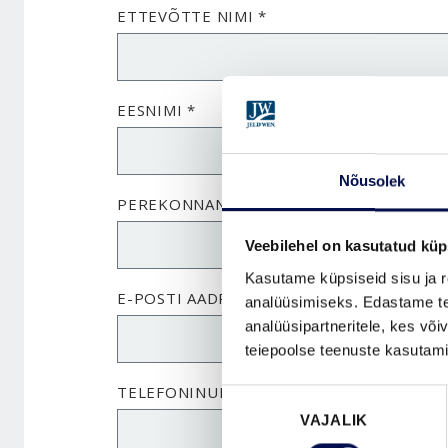
ETTEVÕTTE NIMI *
EESNIMI *
Nõusolek
PEREKONNANIMI *
Veebilehel on kasutatud küp
Kasutame küpsiseid sisu ja r
E-POSTI AADRESS *
analüüsimiseks. Edastame tea
analüüsipartneritele, kes võ
teiepoolse teenuste kasutami
TELEFONINUMBER *
Nõusoleku
VAJALIK
valik