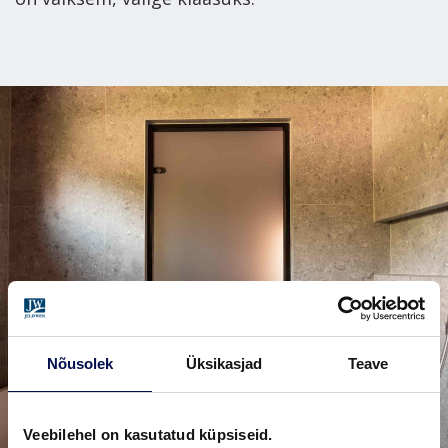
Nõusolek
Üksikasjad
Teave
Veebilehel on kasutatud küpsiseid.