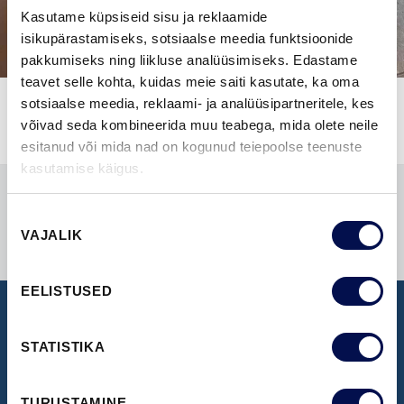
Kasutame küpsiseid sisu ja reklaamide
isikupärastamiseks, sotsiaalse meedia funktsioonide
pakkumiseks ning liikluse analüüsimiseks. Edastame
teavet selle kohta, kuidas meie saiti kasutate, ka oma
sotsiaalse meedia, reklaami- ja analüüsipartneritele, kes
võivad seda kombineerida muu teabega, mida olete neile
esitanud või mida nad on kogunud teiepoolse teenuste
kasutamise käigus.
Nõusoleku
VAJALIK
valik
EELISTUSED
NÄIDISTESAAL
STATISTIKA
Broneeri aeg Swedoori näidistesaali
TURUSTAMINE