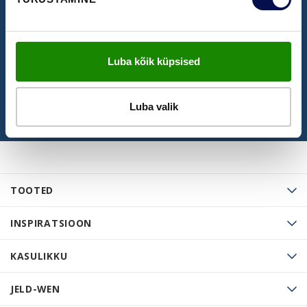
külastamiseks
BRONEERI KÜLASTUS
Luba kõik küpsised
Luba valik
TOOTED
INSPIRATSIOON
KASULIKKU
JELD-WEN