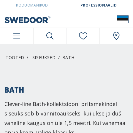
SWEDOORESTONIA NAVIGATION
KODUOMANIKUD
PROFESSIONAALID
TOOTED
SISEUKSED
BATH
BATH
Clever-line Bath-kollektsiooni pritsmekindel
siseuks sobib vannitoaukseks, kui ukse ja duši
vaheline kaugus on üle 1,5 meetri. Kui vahemaa
on väiksem, valige klaasuks.