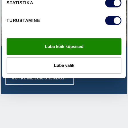
STATISTIKA
TURUSTAMINE
Luba kõik küpsised
EI LEIDNUD SEDA, MIDA OTSITE?
Luba valik
VÕTKE MEIEGA ÜHENDUST