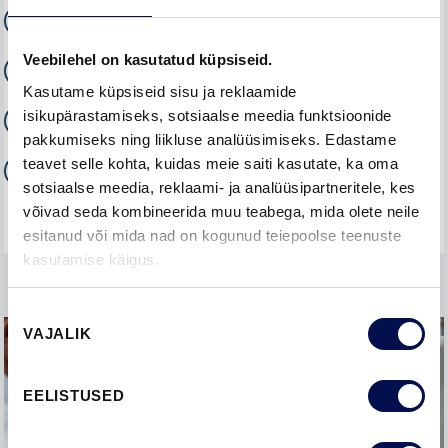
Kas ma saan uksi osta otse teie tehasest?
Veebilehel on kasutatud küpsiseid.
Kus ma saan näidisuksi näha?
Kasutame küpsiseid sisu ja reklaamide
isikupärastamiseks, sotsiaalse meedia funktsioonide
Millisele seinaavale sobib liuguks?
pakkumiseks ning liikluse analüüsimiseks. Edastame
teavet selle kohta, kuidas meie saiti kasutate, ka oma
Milline on ukse käelisus ja kuidas seda määrata?
sotsiaalse meedia, reklaami- ja analüüsipartneritele, kes
võivad seda kombineerida muu teabega, mida olete neile
esitanud või mida nad on kogunud teiepoolse teenuste
kasutamise käigus.
Nõusoleku
VAJALIK
valik
EELISTUSED