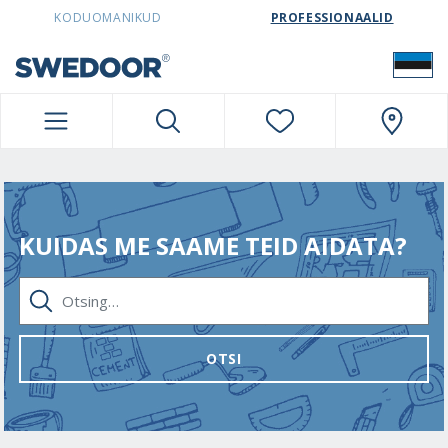
SWEDOORESTONIA NAVIGATION
KODUOMANIKUD
PROFESSIONAALID
KUIDAS ME SAAME TEID AIDATA?
OTSING…
OTSI