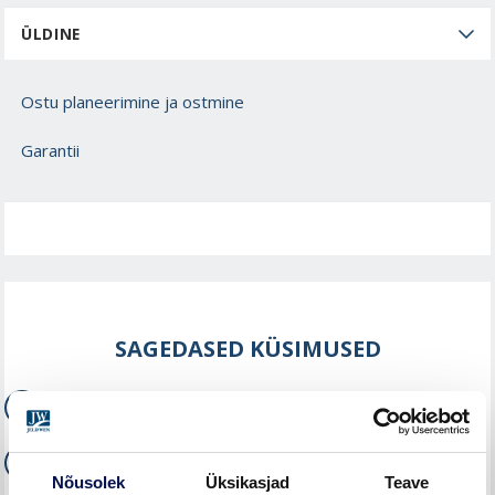
ÜLDINE
Ostu planeerimine ja ostmine
Garantii
SAGEDASED KÜSIMUSED
Kuidas vahetada siseukse käelisust?
Kas tavalisi siseuksi tohib kasutada pesuruumi uksena?
Nõusolek
Üksikasjad
Teave