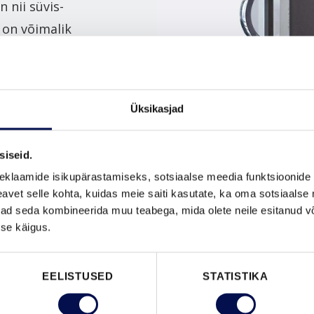
n nii süvis-
 on võimalik
al WC-
Üksikasjad
siseid.
eklaamide isikupärastamiseks, sotsiaalse meedia funktsioonide 
vet selle kohta, kuidas meie saiti kasutate, ka oma sotsiaalse 
ivad seda kombineerida muu teabega, mida olete neile esitanud 
se käigus.
EELISTUSED
STATISTIKA