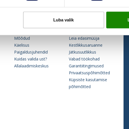
Luba valik
KASULIKKU
JELD-WEN
KKK
Kontaktid
Mõõdud
Leia edasimüüja
Käelisus
Kestlikkusaruanne
Paigaldusjuhendid
Jätkusuutlikkus
Kuidas valida ust?
Vabad töökohad
Allalaadimiskeskus
Garantiitingimused
Privaatsuspõhimõtted
Küpsiste kasutamise
põhimõtted