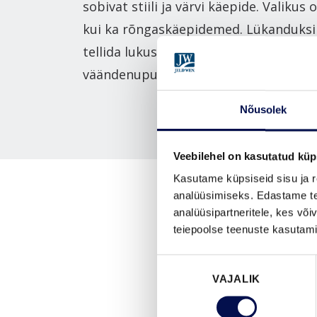
sobivat stiili ja värvi käepide. Valikus o
kui ka rõngaskäepidemed. Lükanduksi
tellida lukustatavana ning soovil korr
väändenupuga.
Nõusolek
Veebilehel on kasutatud küp
Kasutame küpsiseid sisu ja r
analüüsimiseks. Edastame tea
analüüsipartneritele, kes võ
teiepoolse teenuste kasutami
Nõusoleku
VAJALIK
valik