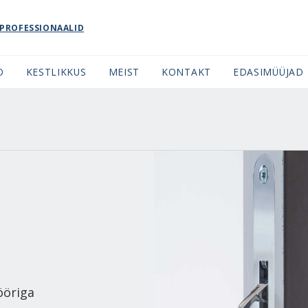
PROFESSIONAALID
O
KESTLIKKUS
MEIST
KONTAKT
EDASIMÜÜJAD
jööriga