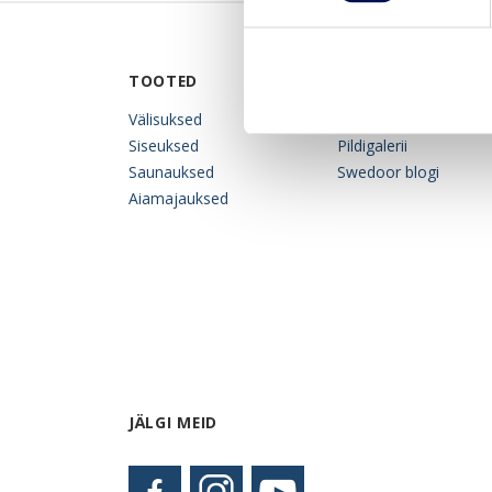
TOOTED
INSPIRATSIOON
Välisuksed
Tootekataloog
Siseuksed
Pildigalerii
Saunauksed
Swedoor blogi
Aiamajauksed
JÄLGI MEID