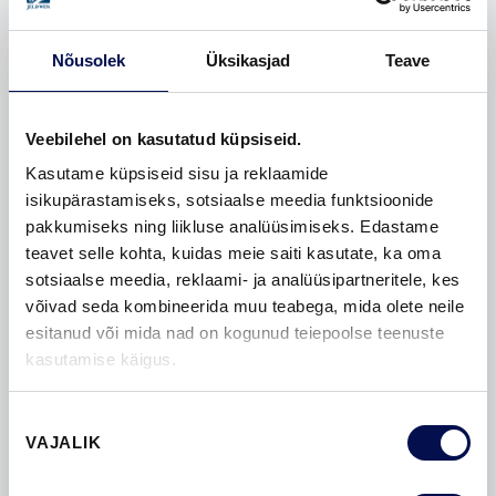
Nõusolek
Üksikasjad
Teave
Veebilehel on kasutatud küpsiseid.
Kasutame küpsiseid sisu ja reklaamide
isikupärastamiseks, sotsiaalse meedia funktsioonide
pakkumiseks ning liikluse analüüsimiseks. Edastame
teavet selle kohta, kuidas meie saiti kasutate, ka oma
sotsiaalse meedia, reklaami- ja analüüsipartneritele, kes
võivad seda kombineerida muu teabega, mida olete neile
esitanud või mida nad on kogunud teiepoolse teenuste
kasutamise käigus.
AIAMAJAUKSED
Nõusoleku
VAJALIK
valik