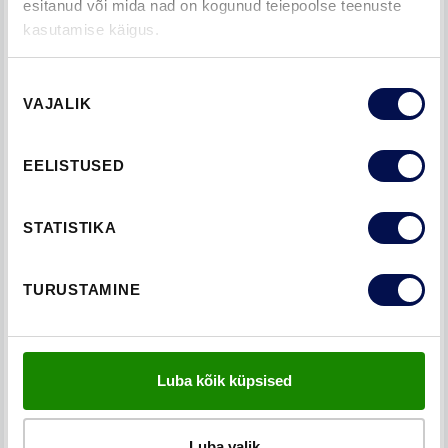
esitanud või mida nad on kogunud teiepoolse teenuste
kasutamise käigus.
SISEUKS TRADITION 51
Nõusoleku
VAJALIK
valik
EELISTUSED
STATISTIKA
TURUSTAMINE
Luba kõik küpsised
Luba valik