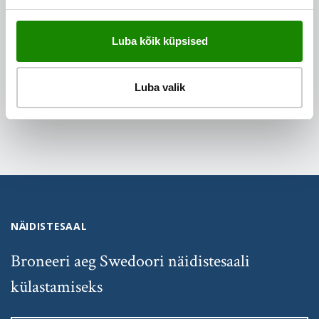
MAGAMISTUBA
MAJAPIDAMISRUUM
Luba kõik küpsised
SAUN
SUVEMAJA
TERRASS
VANNITUBA
WC
Luba valik
NÄIDISTESAAL
Broneeri aeg Swedoori näidistesaali
külastamiseks