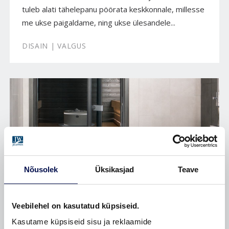
tuleb alati tähelepanu pöörata keskkonnale, millesse
me ukse paigaldame, ning ukse ülesandele...
DISAIN | VALGUS
Nõusolek
Üksikasjad
Teave
Veebilehel on kasutatud küpsiseid.
Kasutame küpsiseid sisu ja reklaamide
KLAASIST SAUNAUKS – TURVALINE