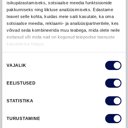
isikupärastamiseks, sotsiaalse meedia funktsioonide
JA STIILNE
pakkumiseks ning liikluse analüüsimiseks. Edastame
teavet selle kohta, kuidas meie saiti kasutate, ka oma
Saun on saanud meie kodudes kindla koha ja kaunis
sotsiaalse meedia, reklaami- ja analüüsipartneritele, kes
saunauks sobitub sauna sisustusega luues terviku.
võivad seda kombineerida muu teabega, mida olete neile
Klaasist saunauks talub suurepäraselt niiskust,
esitanud või mida nad on kogunud teiepoolse teenuste
veepritsmeid ja temperatuuri kõikumisi, mistõttu on
kasutamise käigus.
sellist tüüpi saunauks võitnud enamuse...
Nõusoleku
DISAIN | VALGUS
VAJALIK
valik
EELISTUSED
SIRVI MÄRKSÕNA JÄRGI
STATISTIKA
AIAMAJA
ELUMAJA
ESIK
GARDEROOB
KONTOR
KÖÖK
TURUSTAMINE
KORTERIUKS
LASTETUBA