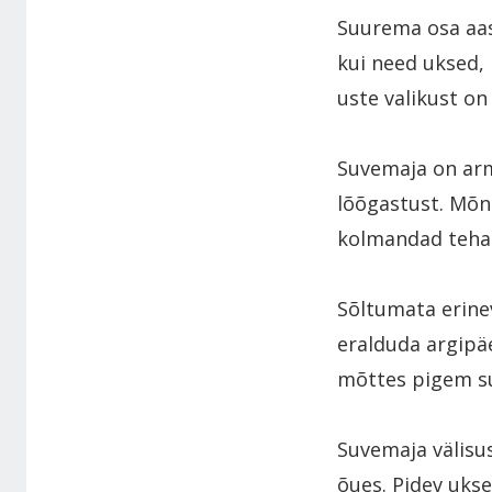
Suurema osa aas
kui need uksed,
uste valikust on 
Suvemaja on arm
lõõgastust. Mõn
kolmandad teha
Sõltumata erine
eralduda argipäe
mõttes pigem su
Suvemaja välisus
õues. Pidev ukse