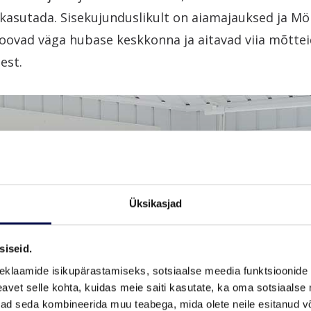
kasutada. Sisekujunduslikult on aiamajauksed ja M
oovad väga hubase keskkonna ja aitavad viia mõtte
est.
Üksikasjad
siseid.
eklaamide isikupärastamiseks, sotsiaalse meedia funktsioonide 
vet selle kohta, kuidas meie saiti kasutate, ka oma sotsiaalse 
ivad seda kombineerida muu teabega, mida olete neile esitanud 