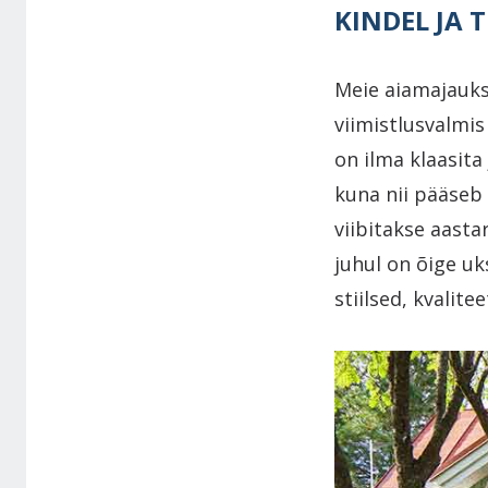
KINDEL JA 
Meie aiamajauks
viimistlusvalmi
on ilma klaasita 
kuna nii pääseb
viibitakse aastar
juhul on õige uk
stiilsed, kvalite