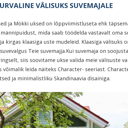
TURVALINE VÄLISUKS SUVEMAJALE
ed ja Mökki uksed on lõppviimistluseta ehk täpsem
s männipuidust, mida saab töödelda vastavalt oma so
ja kirgas klaasiga uste mudeleid. Klaasiga välisuks on
 suvevalgus Teie suvemajja.Kui suvemaja on soojusta
ingselt, siis soovitame ukse valida meie välisuste vali
s võimalik leida näiteks Character- seeriast. Charact
etsed ja minimalistliku Skandinaavia disainiga.