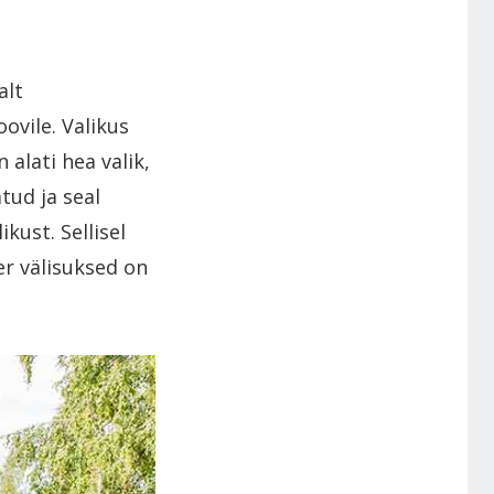
alt
ovile. Valikus
 alati hea valik,
tud ja seal
kust. Sellisel
er välisuksed on