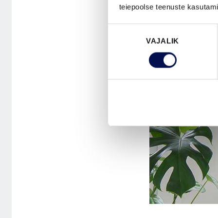
teiepoolse teenuste kasutami
Nõusoleku
VAJALIK
valik