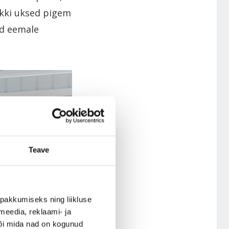
ökki uksed pigem
id eemale
Teave
pakkumiseks ning liikluse
meedia, reklaami- ja
või mida nad on kogunud