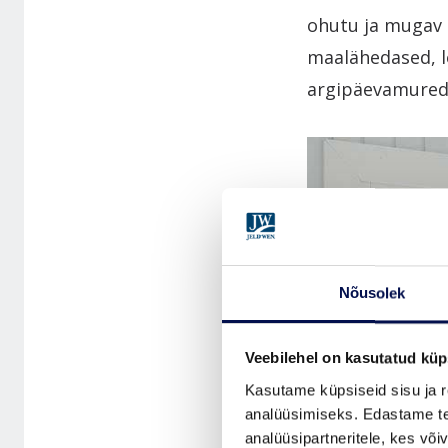
ohutu ja mugav 
maalähedased, l
argipäevamured
Nõusolek
Veebilehel on kasutatud küp
Kasutame küpsiseid sisu ja r
analüüsimiseks. Edastame tea
analüüsipartneritele, kes võ