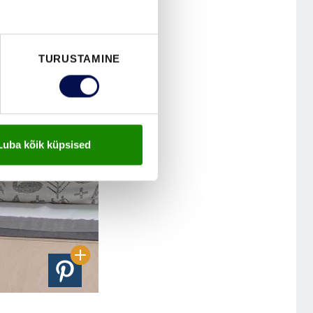
TURUSTAMINE
Luba kõik küpsised