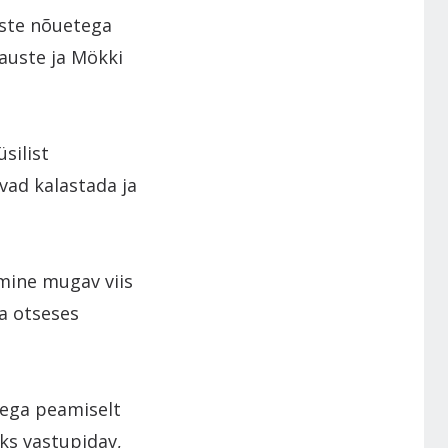
uste nõuetega
auste ja Mökki
silist
vad kalastada ja
mine mugav viis
a otseses
aega peamiselt
eks vastupidav,