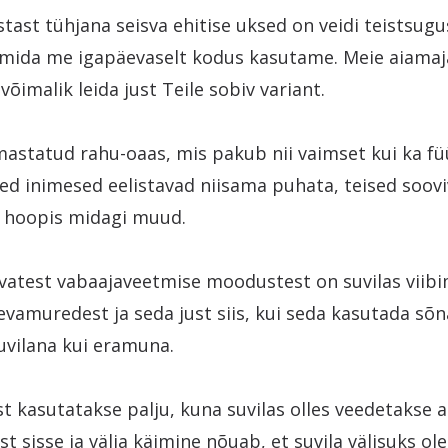
tast tühjana seisva ehitise uksed on veidi teistsug
 mida me igapäevaselt kodus kasutame. Meie aiamaj
võimalik leida just Teile sobiv variant.
astatud rahu-oaas, mis pakub nii vaimset kui ka füü
ed inimesed eelistavad niisama puhata, teised soovi
 hoopis midagi muud.
vatest vabaajaveetmise moodustest on suvilas viibi
vamuredest ja seda just siis, kui seda kasutada sõn
vilana kui eramuna.
t kasutatakse palju, kuna suvilas olles veedetakse 
st sisse ja välja käimine nõuab, et suvila välisuks ol