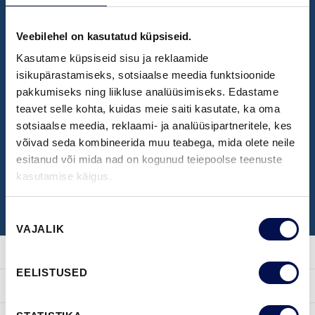
Veebilehel on kasutatud küpsiseid.
NÄIDISTESAAL
Kasutame küpsiseid sisu ja reklaamide
Broneeri aeg Swedoori näidistesaali
isikupärastamiseks, sotsiaalse meedia funktsioonide
pakkumiseks ning liikluse analüüsimiseks. Edastame
külastamiseks
teavet selle kohta, kuidas meie saiti kasutate, ka oma
sotsiaalse meedia, reklaami- ja analüüsipartneritele, kes
võivad seda kombineerida muu teabega, mida olete neile
BRONEERI KÜLASTUS
esitanud või mida nad on kogunud teiepoolse teenuste
kasutamise käigus.
Nõusoleku
VAJALIK
valik
EELISTUSED
TOOTED