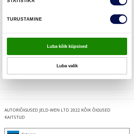
STATISTIKA
INSPIRATSIOON
KASULIKKU
TURUSTAMINE
JELD-WEN
Luba kõik küpsised
JÄLGI MEID
Luba valik
AUTORIÕIGUSED JELD-WEN LTD 2022 KÕIK ÕIGUSED
KAITSTUD