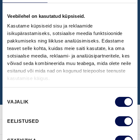
Veebilehel on kasutatud küpsiseid.
NÄIDISTESAAL
Kasutame küpsiseid sisu ja reklaamide
Broneeri aeg Swedoori näidistesaali
isikupärastamiseks, sotsiaalse meedia funktsioonide
pakkumiseks ning liikluse analüüsimiseks. Edastame
külastamiseks
teavet selle kohta, kuidas meie saiti kasutate, ka oma
sotsiaalse meedia, reklaami- ja analüüsipartneritele, kes
võivad seda kombineerida muu teabega, mida olete neile
BRONEERI KÜLASTUS
esitanud või mida nad on kogunud teiepoolse teenuste
kasutamise käigus.
Nõusoleku
VAJALIK
valik
EELISTUSED
TOOTED