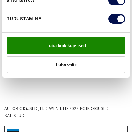
STATISTIKA
INSPIRATSIOON
KASULIKKU
TURUSTAMINE
JELD-WEN
Luba kõik küpsised
JÄLGI MEID
Luba valik
AUTORIÕIGUSED JELD-WEN LTD 2022 KÕIK ÕIGUSED
KAITSTUD