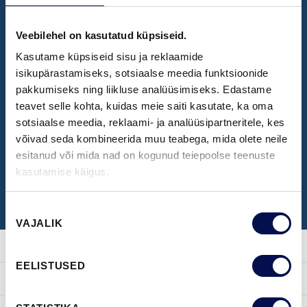
Veebilehel on kasutatud küpsiseid.
NÄIDISTESAAL
Kasutame küpsiseid sisu ja reklaamide
Broneeri aeg Swedoori näidistesaali
isikupärastamiseks, sotsiaalse meedia funktsioonide
pakkumiseks ning liikluse analüüsimiseks. Edastame
külastamiseks
teavet selle kohta, kuidas meie saiti kasutate, ka oma
sotsiaalse meedia, reklaami- ja analüüsipartneritele, kes
võivad seda kombineerida muu teabega, mida olete neile
BRONEERI KÜLASTUS
esitanud või mida nad on kogunud teiepoolse teenuste
kasutamise käigus.
Nõusoleku
VAJALIK
valik
EELISTUSED
TOOTED