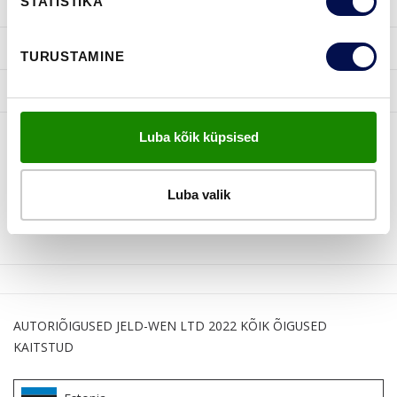
STATISTIKA
INSPIRATSIOON
KASULIKKU
TURUSTAMINE
JELD-WEN
Luba kõik küpsised
JÄLGI MEID
Luba valik
AUTORIÕIGUSED JELD-WEN LTD 2022 KÕIK ÕIGUSED
KAITSTUD