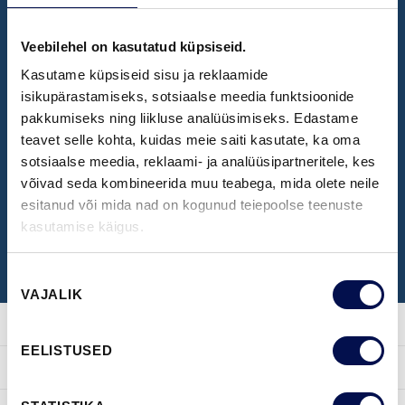
Veebilehel on kasutatud küpsiseid.
NÄIDISTESAAL
Kasutame küpsiseid sisu ja reklaamide
Broneeri aeg Swedoori näidistesaali
isikupärastamiseks, sotsiaalse meedia funktsioonide
pakkumiseks ning liikluse analüüsimiseks. Edastame
külastamiseks
teavet selle kohta, kuidas meie saiti kasutate, ka oma
sotsiaalse meedia, reklaami- ja analüüsipartneritele, kes
võivad seda kombineerida muu teabega, mida olete neile
BRONEERI KÜLASTUS
esitanud või mida nad on kogunud teiepoolse teenuste
kasutamise käigus.
Nõusoleku
VAJALIK
valik
EELISTUSED
TOOTED