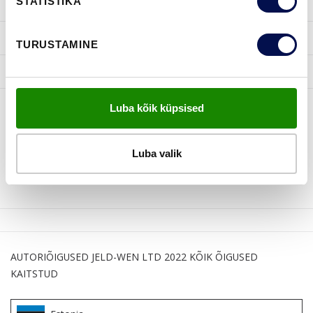
STATISTIKA
INSPIRATSIOON
KASULIKKU
TURUSTAMINE
JELD-WEN
Luba kõik küpsised
JÄLGI MEID
Luba valik
AUTORIÕIGUSED JELD-WEN LTD 2022 KÕIK ÕIGUSED
KAITSTUD