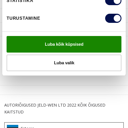
STATISTIKA
INSPIRATSIOON
KASULIKKU
TURUSTAMINE
JELD-WEN
Luba kõik küpsised
JÄLGI MEID
Luba valik
AUTORIÕIGUSED JELD-WEN LTD 2022 KÕIK ÕIGUSED
KAITSTUD