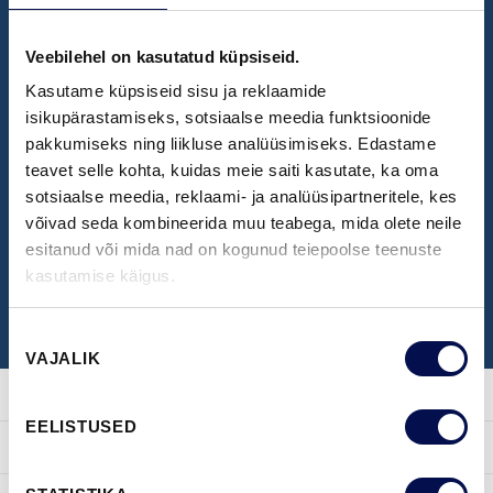
Veebilehel on kasutatud küpsiseid.
NÄIDISTESAAL
Kasutame küpsiseid sisu ja reklaamide
Broneeri aeg Swedoori näidistesaali
isikupärastamiseks, sotsiaalse meedia funktsioonide
pakkumiseks ning liikluse analüüsimiseks. Edastame
külastamiseks
teavet selle kohta, kuidas meie saiti kasutate, ka oma
sotsiaalse meedia, reklaami- ja analüüsipartneritele, kes
võivad seda kombineerida muu teabega, mida olete neile
BRONEERI KÜLASTUS
esitanud või mida nad on kogunud teiepoolse teenuste
kasutamise käigus.
Nõusoleku
VAJALIK
valik
EELISTUSED
TOOTED