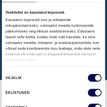
Veebilehel on kasutatud küpsiseid.
NÄIDISTESAAL
Kasutame küpsiseid sisu ja reklaamide
Broneeri aeg Swedoori näidistesaali
isikupärastamiseks, sotsiaalse meedia funktsioonide
pakkumiseks ning liikluse analüüsimiseks. Edastame
külastamiseks
teavet selle kohta, kuidas meie saiti kasutate, ka oma
sotsiaalse meedia, reklaami- ja analüüsipartneritele, kes
võivad seda kombineerida muu teabega, mida olete neile
BRONEERI KÜLASTUS
esitanud või mida nad on kogunud teiepoolse teenuste
kasutamise käigus.
Nõusoleku
VAJALIK
valik
EELISTUSED
TOOTED