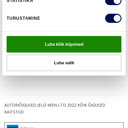
STATISTIKA
INSPIRATSIOON
KASULIKKU
TURUSTAMINE
JELD-WEN
Luba kõik küpsised
JÄLGI MEID
Luba valik
AUTORIÕIGUSED JELD-WEN LTD 2022 KÕIK ÕIGUSED
KAITSTUD