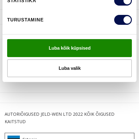
STATISTIKA
INSPIRATSIOON
KASULIKKU
TURUSTAMINE
JELD-WEN
Luba kõik küpsised
JÄLGI MEID
Luba valik
AUTORIÕIGUSED JELD-WEN LTD 2022 KÕIK ÕIGUSED
KAITSTUD