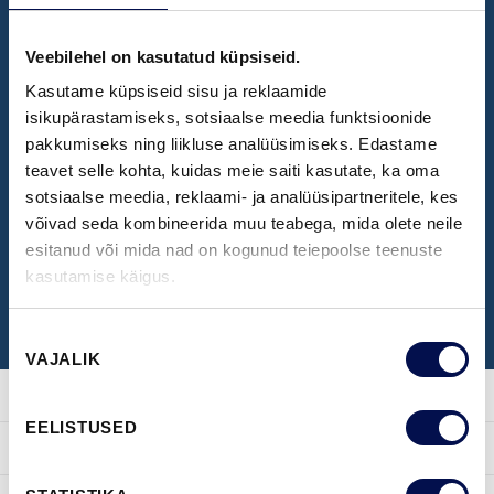
Veebilehel on kasutatud küpsiseid.
NÄIDISTESAAL
Kasutame küpsiseid sisu ja reklaamide
Broneeri aeg Swedoori näidistesaali
isikupärastamiseks, sotsiaalse meedia funktsioonide
pakkumiseks ning liikluse analüüsimiseks. Edastame
külastamiseks
teavet selle kohta, kuidas meie saiti kasutate, ka oma
sotsiaalse meedia, reklaami- ja analüüsipartneritele, kes
võivad seda kombineerida muu teabega, mida olete neile
BRONEERI KÜLASTUS
esitanud või mida nad on kogunud teiepoolse teenuste
kasutamise käigus.
Nõusoleku
VAJALIK
valik
EELISTUSED
TOOTED