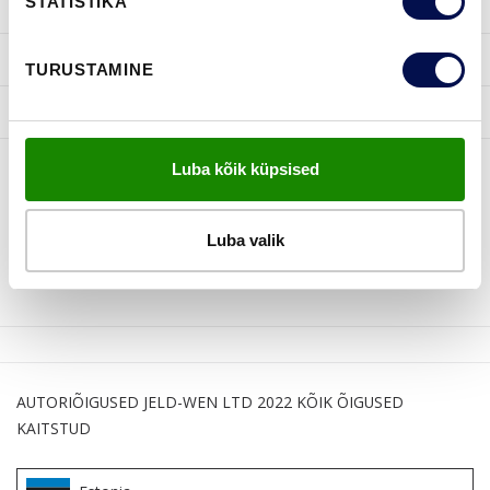
STATISTIKA
INSPIRATSIOON
KASULIKKU
TURUSTAMINE
JELD-WEN
Luba kõik küpsised
JÄLGI MEID
Luba valik
AUTORIÕIGUSED JELD-WEN LTD 2022 KÕIK ÕIGUSED
KAITSTUD