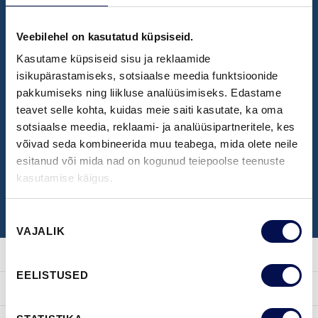
Veebilehel on kasutatud küpsiseid.
NÄIDISTESAAL
Kasutame küpsiseid sisu ja reklaamide
Broneeri aeg Swedoori näidistesaali
isikupärastamiseks, sotsiaalse meedia funktsioonide
pakkumiseks ning liikluse analüüsimiseks. Edastame
külastamiseks
teavet selle kohta, kuidas meie saiti kasutate, ka oma
sotsiaalse meedia, reklaami- ja analüüsipartneritele, kes
võivad seda kombineerida muu teabega, mida olete neile
BRONEERI KÜLASTUS
esitanud või mida nad on kogunud teiepoolse teenuste
kasutamise käigus.
Nõusoleku
VAJALIK
valik
EELISTUSED
TOOTED