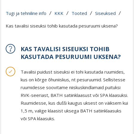
Tugi ja tehniline info
KKK
Tooted
Siseuksed
 / 
 / 
 / 
 / 
Kas tavalisi siseuksi tohib kasutada pesuruumi uksena?
KAS TAVALISI SISEUKSI TOHIB
KASUTADA PESURUUMI UKSENA?
Tavalisi puidust siseuksi ei tohi kasutada ruumides,
kus on kõrge õhuniiskus, nt pesuruumid. Sellistesse
ruumidesse soovitame niiskuskindlamaid puituksi
RVK-seeriast, BATH satiinklaasust või SPA klaasuksi.
Ruumidesse, kus dušši kaugus uksest on väiksem kui
1,5 m, valige klaasist uksega BATH satiinklaasuks
või SPA klaasuks.