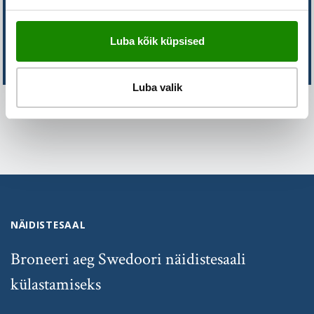
EI LEIDNUD SEDA, MIDA OTSITE?
Luba kõik küpsised
VÕTKE MEIEGA ÜHENDUST
Luba valik
NÄIDISTESAAL
Broneeri aeg Swedoori näidistesaali
külastamiseks