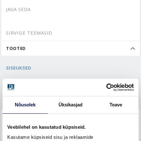
JAGA SEDA
SIRVIGE TEEMASID
TOOTED
SISEUKSED
Saunauksed
Välisuksed
Nõusolek
Üksikasjad
Teave
PAIGALDUS JA HOOLDUS
Veebilehel on kasutatud küpsiseid.
ÜLDINE
Kasutame küpsiseid sisu ja reklaamide