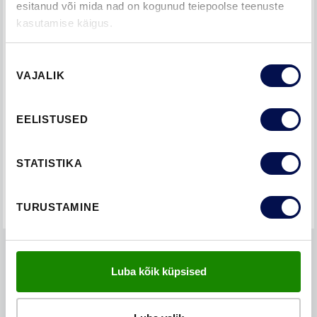
esitanud või mida nad on kogunud teiepoolse teenuste
kasutamise käigus.
Nõusoleku
VAJALIK
valik
EELISTUSED
LOE JÄRGMIST
STATISTIKA
KLAASUSTE HOOLDUS
TURUSTAMINE
Luba kõik küpsised