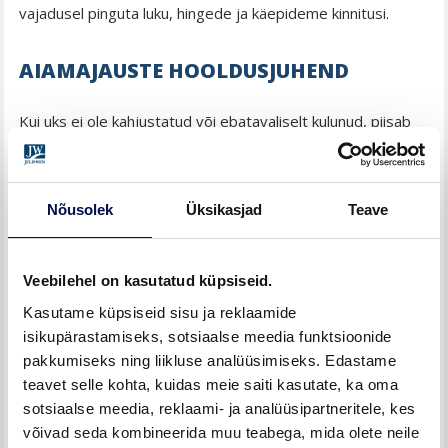
vajadusel pinguta luku, hingede ja käepideme kinnitusi.
AIAMAJAUSTE HOOLDUSJUHEND
Kui uks ei ole kahjustatud või ebatavaliselt kulunud, piisab
kergest puhastamisest hariliku puhastusainega. Vaata
viimistlusaine tootjapoolset hooldusjuhendit!
Nõusolek
Üksikasjad
Teave
Vastavalt vajadusele puhasta lävepakk tolmust ja liivast.
Ukse hingi ja lukke õlita üks kord aastas või vastavalt
vajadusele. Vähemalt korra aastas kontrolli ja vajadusel
Veebilehel on kasutatud küpsiseid.
pinguta luku, hingede ja käepideme kinnitusi.
Kasutame küpsiseid sisu ja reklaamide
isikupärastamiseks, sotsiaalse meedia funktsioonide
pakkumiseks ning liikluse analüüsimiseks. Edastame
teavet selle kohta, kuidas meie saiti kasutate, ka oma
sotsiaalse meedia, reklaami- ja analüüsipartneritele, kes
võivad seda kombineerida muu teabega, mida olete neile