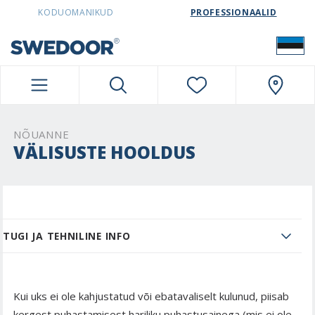
SWEDOORESTONIA NAVIGATION
KODUOMANIKUD
PROFESSIONAALID
NÕUANNE
VÄLISUSTE HOOLDUS
TUGI JA TEHNILINE INFO
Kui uks ei ole kahjustatud või ebatavaliselt kulunud, piisab
kergest puhastamisest hariliku puhastusainega (mis ei ole