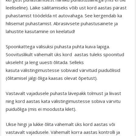
leeliseline). Läike säilitamiseks võib ust kord aastas pärast
puhastamist töödelda nt autovahaga. See kergendab ka
hilisemat puhastamist. Abrasiivsete puhastusainete ja
lahustite kasutamine on keelatud!
Spoonkattega välisuksi puhasta puhta kuiva lapiga.
Soovituslikult vähemalt üks kord aastas tuleks spoonitud
ukseleht ja leng uuesti õlitada. Selleks
kasuta välistingimustesse sobivaid värvituid puiduõlisid
(õlitamisel jälgi õliga kaasas olevat õpetust).
Vastavalt vajadusele puhasta lävepakk tolmust ja liivast
ning kord aastas kata välistingimustesse sobiva värvitu
puiduõliga (mis ei moodusta kilet).
Ukse hingi ja lukke õlita vähemalt üks kord aastas või
vastavalt vajadusele. Vähemalt korra aastas kontrolli ja