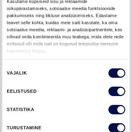
Kasutame küpsiseid sisu ja reklaamide
vajadusel pingutage kinnituskruvisid. Õlitage lukku vähemalt
isikupärastamiseks, sotsiaalse meedia funktsioonide
kord aastas. Tihendid ei nõua erihoolt, puhastage tihendid
pakkumiseks ning liikluse analüüsimiseks. Edastame
koos uksega. Kui tihend on purunenud, asendage uue
teavet selle kohta, kuidas meie saiti kasutate, ka oma
tihendiga.
sotsiaalse meedia, reklaami- ja analüüsipartneritele, kes
võivad seda kombineerida muu teabega, mida olete neile
LIUGUKSE HOOLDUSJUHEND
esitanud või mida nad on kogunud teiepoolse teenuste
kasutamise käigus.
Uste pinnaviimistlus on sile ja mustusthülgav. Siiski tuleb
vastavalt vajadusele ukse pinda puhastada
Nõusoleku
VAJALIK
valik
üldpuhastusainega. Kasutage üldpuhastusaine lahusega
niisutatud pehmet lappi! Puhastatud pind loputage puhta
veega niisutatud lapiga ning kuivatage hoolikalt! Vältige
EELISTUSED
pinna pikaajalist kokkupuudet kemikaalidega ning
abrassiivseid puhastusvahendeid!
STATISTIKA
Ukse pind on värvitud poolmati alküüdvärviga (valge NCS S
0502-Y).
TURUSTAMINE