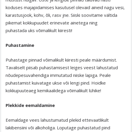
koduses majapidamises kasutusel olevaid aineid nagu vesi,
karastusjook, kohv, õli, rasv jne. Siiski soovitame vältida
pikemat kokkupuudet erinevate ainetega ning
puhastada uks võimalikult kiiresti!
Puhastamine
Puhastage pinnad võimalikult kiiresti peale määrdumist.
Tavaliselt piisab puhastamisest leiges veest lahustatud
nõudepesuvahendiga immutatud niiske lapiga. Peale
puhastamist kuivatage ukse või lengi pind. Hoidke
kokkupuuteaeg kemikaalidega võimalikult lühike!
Plekkide eemaldamine
Eemaldage vees lahustumatud plekid ettevaatlikult
lakibensiini või alkoholiga. Loputage puhastatud pind