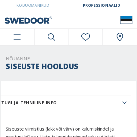
SWEDOORESTONIA NAVIGATION
KODUOMANIKUD
PROFESSIONAALID
NÕUANNE
SISEUSTE HOOLDUS
TUGI JA TEHNILINE INFO
Siseuste viimistlus (lakk või värv) on kulumiskindel ja
mustust hülgav. Uste ja lengide pinnad taluvad hästi