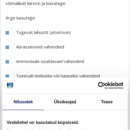
võimalikult kiiresti ja kuivatage.
Ärge kasutage:
Tugevat lahustit (atsetoon)
Abrassiivseid vahendeid
Ammoniaaki sisaldavaid vahendeid
Tugevalt leeliselisi või happelisi vahendeid
Juhime tähelepanu, et pinna ebaühtlase mehaanilise
kulumise tulemusena võib tekkida ebaühtlane läige.
Nõusolek
Üksikasjad
Teave
Hingede, luku ja tihendi hooldamine
Veebilehel on kasutatud küpsiseid.
Kontrollige vähemalt korra aastas hingede korrasolekut,