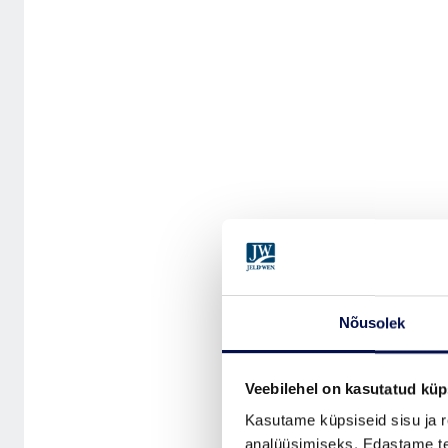
Nõusolek
Veebilehel on kasutatud küp
Kasutame küpsiseid sisu ja r
analüüsimiseks. Edastame tea