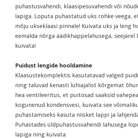
puhastusvahendi, klaasipesuvahendi või nõu
lapiga. Loputa puhastatud uks rohke veega, et
mõju ukseklaasi pinnale! Kuivata uks ja leng h
eemalda nõrga äädikhappelahusega, seejärel l
kuivata!
Puidust lengide hooldamine
Klaasustekomplektis kasutatavad valged puidu
ning taluvad kenasti lühiajalist kõrgemat õhuni
hea ventileeritus, et puitosad saaksid vahepeal
kogunenud kondensvesi, kuivata see võimalikul
puhastamiseks kasuta niisket lappi ja lahjen
Puhastades üldpuhastusvahendi lahusega lopu
lapiga ning kuivata.