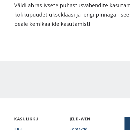
Väldi abrasiivsete puhastusvahendite kasutam
kokkupuudet ukseklaasi ja lengi pinnaga - see
peale kemikaalide kasutamist!
KASULIKKU
JELD-WEN
KKK
Kontaktid