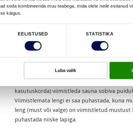
SAUNAUSTE HOOLDUSJUHEND
ivad seda kombineerida muu teabega, mida olete neile esitanud 
se käigus.
Mustus ja plekid eemalda tavalise sanitaarru
nõudepesuvahendi vesilahusega niisutatud pe
EELISTUSED
STATISTIKA
kasutamist loputa uks puhta veega ning kuivat
Kuivanud katlakiviplekid eemalda äädikalahuse
Luba valik
Viimistlusvalmis lengi tuleb kohe paigaldamise
kasutuskorda) viimistleda sauna sobiva puiduk
Viimistlemata lengi ei saa puhastada, kuna m
leng (must või valge) on viimistletud mustust
puhastada niiske lapiga.