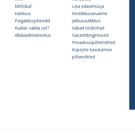
Mõõdud
Leia edasimüüja
Käelisus
Kestlikkusaruanne
Paigaldusjuhendid
Jätkusuutlikkus
Kuidas valida ust?
Vabad töökohad
Allalaadimiskeskus
Garantiitingimused
Privaatsuspõhimõtted
Küpsiste kasutamise
põhimõtted