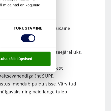
või mida nad on kogunud
umide puhastusvahendi või
hme lapiga! Pärast puhastusaine
TURUSTAMINE
a hoolikalt!
ga ning loputa ja kuivata seejärel uks.
Luba kõik küpsised
 järel (kindlasti enne esimest
aitsevahendiga (nt SUPI).
ustus imendub puidu sisse. Värvitud
 hülgavaks ning neid lenge tuleb