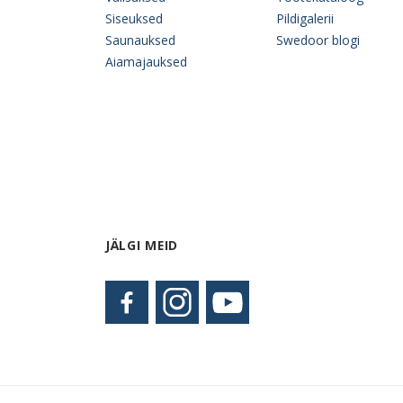
Siseuksed
Pildigalerii
Saunauksed
Swedoor blogi
Aiamajauksed
JÄLGI MEID