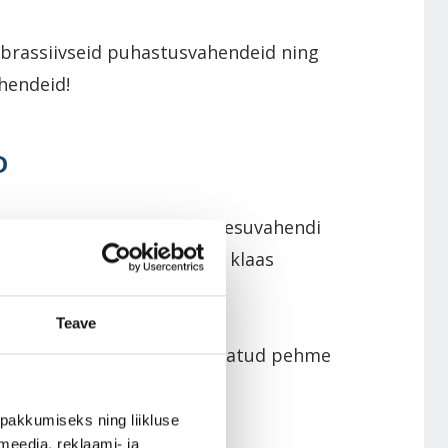
abrassiivseid puhastusvahendeid ning
hendeid!
D
uhastusvahendi või nõudepesuvahendi
stusvahendiga. Puhastatud klaas
innale kuivanud plekke.
Teave
a need äädikalahusega niisutatud pehme
kalt!
pakkumiseks ning liikluse
meedia, reklaami- ja