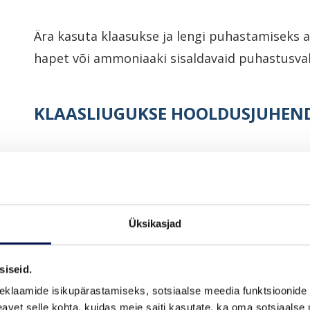
Ära kasuta klaasukse ja lengi puhastamiseks 
hapet või ammoniaaki sisaldavaid puhastusva
KLAASLIUGUKSE HOOLDUSJUHEN
Mustus ja plekid eemalda sanitaarruumide p
vesilahusega niisutatud lapiga või klaasipuha
loputa veega ning kuivata! Nii ei teki klaasi p
Üksikasjad
Kui klaasist uksel on katlakiviplekid, puhast
lapiga, loputa seejärel klaas ning kuivata hooli
siseid.
eklaamide isikupärastamiseks, sotsiaalse meedia funktsioonide 
vet selle kohta, kuidas meie saiti kasutate, ka oma sotsiaalse 