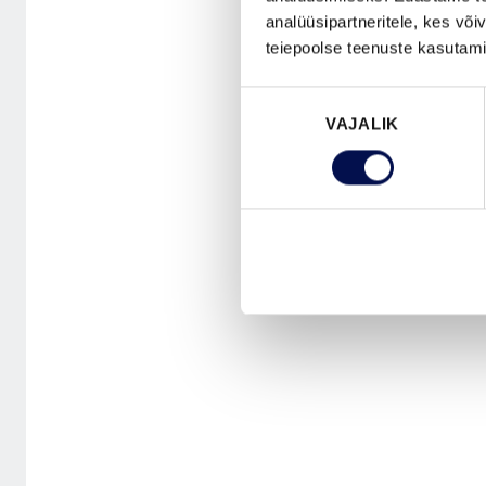
analüüsipartneritele, kes võ
teiepoolse teenuste kasutami
Nõusoleku
VAJALIK
valik