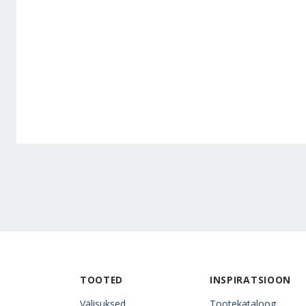
TOOTED
INSPIRATSIOON
Välisuksed
Tootekataloog