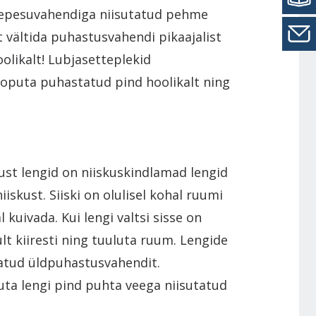
depesuvahendiga niisutatud pehme
 vältida puhastusvahendi pikaajalist
oolikalt! Lubjasetteplekid
oputa puhastatud pind hoolikalt ning
st lengid on niiskuskindlamad lengid
iskust. Siiski on olulisel kohal ruumi
 kuivada. Kui lengi valtsi sisse on
t kiiresti ning tuuluta ruum. Lengide
datud üldpuhastusvahendit.
ta lengi pind puhta veega niisutatud