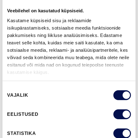
ruumilahendust, mida pakuvad lükanduksed?
Veebilehel on kasutatud küpsiseid.
Kasutame küpsiseid sisu ja reklaamide
isikupärastamiseks, sotsiaalse meedia funktsioonide
pakkumiseks ning liikluse analüüsimiseks. Edastame
teavet selle kohta, kuidas meie saiti kasutate, ka oma
sotsiaalse meedia, reklaami- ja analüüsipartneritele, kes
võivad seda kombineerida muu teabega, mida olete neile
esitanud või mida nad on kogunud teiepoolse teenuste
kasutamise käigus.
Nõusoleku
VAJALIK
valik
EELISTUSED
STATISTIKA