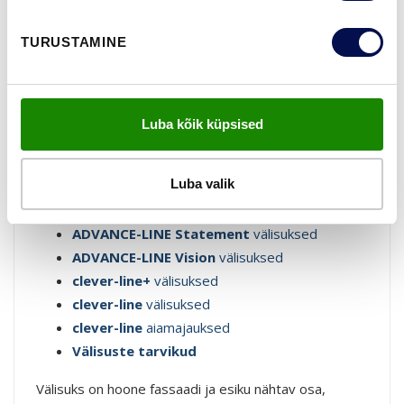
TURUSTAMINE
VÄLISUKSED
Luba kõik küpsised
Välisuste tooteseeriad
Luba valik
ADVANCE-LINE Classic
välisuksed
ADVANCE-LINE Nordic
välisuksed
ADVANCE-LINE Statement
välisuksed
ADVANCE-LINE Vision
välisuksed
clever-line+
välisuksed
clever-line
välisuksed
clever-line
aiamajauksed
Välisuste tarvikud
Välisuks on hoone fassaadi ja esiku nähtav osa,