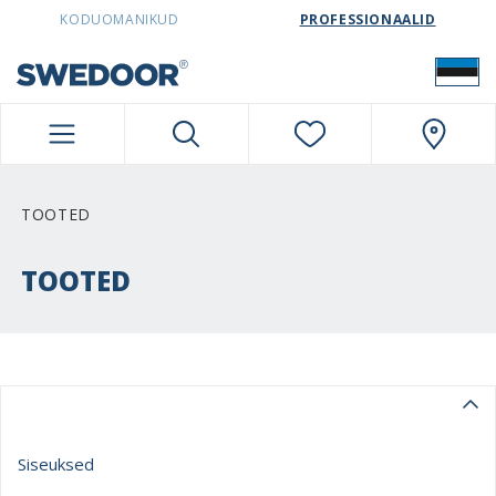
SWEDOORESTONIA NAVIGATION
KODUOMANIKUD
PROFESSIONAALID
TOOTED
TOOTED
Siseuksed