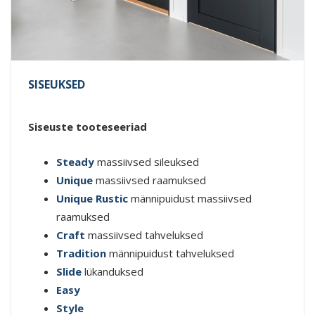
SISEUKSED
Siseuste tooteseeriad
Steady
massiivsed sileuksed
Unique
massiivsed raamuksed
Unique Rustic
männipuidust massiivsed
raamuksed
Craft
massiivsed tahveluksed
Tradition
männipuidust tahveluksed
Slide
lükanduksed
Easy
Style