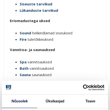
Siseuste tarvikud
Lükanduste tarvikud
Eriomadustega uksed
Sound
helikindlamad siseuksed
Fire
tuletõkkeuksed
Vannitoa- ja saunauksed
Spa
vannitoauksed
Bath
vannitoauksed
Sauna
saunauksed
Täienda interjööri stiilsete siseustega! Lisaks disainile
ja värvile mõtle läbi ka uste funktsionaalsus. Kas
vajad niiskuskindlamaid, helikindlamaid või
Nõusolek
Üksikasjad
Teave
tulekindlamaid uksi või hoopis praktilisemat