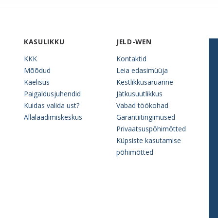
KASULIKKU
JELD-WEN
KKK
Kontaktid
Mõõdud
Leia edasimüüja
Käelisus
Kestlikkusaruanne
Paigaldusjuhendid
Jätkusuutlikkus
Kuidas valida ust?
Vabad töökohad
Allalaadimiskeskus
Garantiitingimused
Privaatsuspõhimõtted
Küpsiste kasutamise
põhimõtted