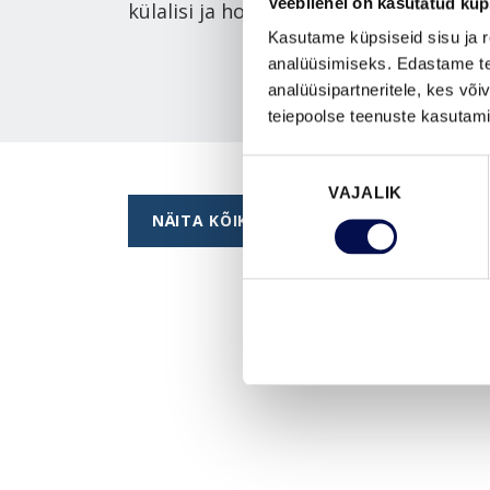
Veebilehel on kasutatud küp
külalisi ja hoida kutsumata külalised 
Kasutame küpsiseid sisu ja r
analüüsimiseks. Edastame tea
analüüsipartneritele, kes võ
teiepoolse teenuste kasutami
Nõusoleku
VAJALIK
valik
NÄITA KÕIKI