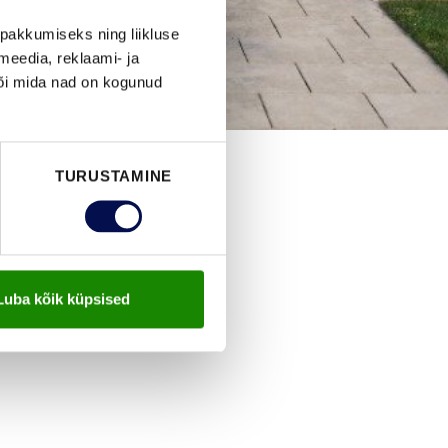
pakkumiseks ning liikluse
meedia, reklaami- ja
või mida nad on kogunud
TURUSTAMINE
Luba kõik küpsised