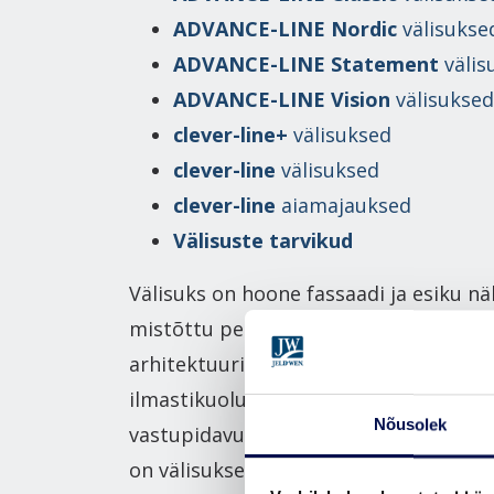
ADVANCE-LINE Nordic
välisukse
ADVANCE-LINE Statement
välis
ADVANCE-LINE Vision
välisuksed
clever-line+
välisuksed
clever-line
välisuksed
clever-line
aiamajauksed
Välisuste tarvikud
Välisuks on hoone fassaadi ja esiku nä
mistõttu peab selle stiil ja värv sobim
arhitektuuri kui ka kodu interjööriga.
ilmastikuoludes on välisuste soojapid
Nõusolek
vastupidavus ja tihedus olulised omad
on välisukse ülesandeks tervitada tei