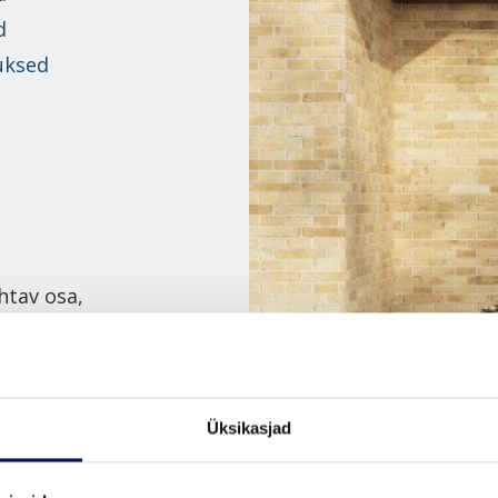
d
uksed
htav osa,
a nii maja
 Meie
avus,
Üksikasjad
used. Lisaks
e oodatud