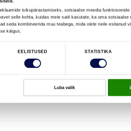
siseid.
eemal.
eklaamide isikupärastamiseks, sotsiaalse meedia funktsioonide 
vet selle kohta, kuidas meie saiti kasutate, ka oma sotsiaalse 
ivad seda kombineerida muu teabega, mida olete neile esitanud 
se käigus.
EELISTUSED
STATISTIKA
Luba valik