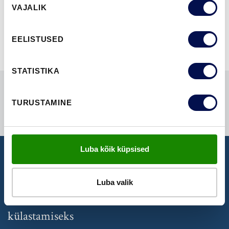
NÄITA KÕIKI
VAJALIK
valik
EELISTUSED
STATISTIKA
TURUSTAMINE
Luba kõik küpsised
NÄIDISTESAAL
Luba valik
Broneeri aeg Swedoori näidistesaali
külastamiseks