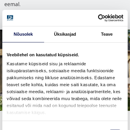
eemal.
Nõusolek
Üksikasjad
Teave
Veebilehel on kasutatud küpsiseid.
Kasutame küpsiseid sisu ja reklaamide
isikupärastamiseks, sotsiaalse meedia funktsioonide
pakkumiseks ning liikluse analüüsimiseks. Edastame
teavet selle kohta, kuidas meie saiti kasutate, ka oma
sotsiaalse meedia, reklaami- ja analüüsipartneritele, kes
võivad seda kombineerida muu teabega, mida olete neile
esitanud või mida nad on kogunud teiepoolse teenuste
kasutamise käigus.
Nõusoleku