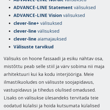
ADVANCE-LINE Statement
välisuksed
ADVANCE-LINE Vision
välisuksed
clever-line+
välisuksed
clever-line
välisuksed
clever-line
aiamajauksed
Välisuste tarvikud
Välisuks on hoone fassaadi ja esiku nähtav osa,
mistõttu peab selle stiil ja värv sobima nii maja
arhitektuuri kui ka kodu interjööriga. Meie
ilmastikuoludes on välisuste soojapidavus,
vastupidavus ja tihedus olulised omadused.
Lisaks on välisukse ülesandeks tervitada teie
oodatud külalisi ja hoida kutsumata külalised