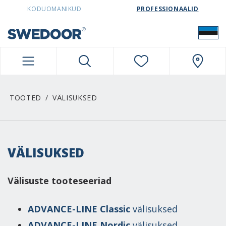
SWEDOORESTONIA NAVIGATION
KODUOMANIKUD
PROFESSIONAALID
TOOTED
VÄLISUKSED
VÄLISUKSED
Välisuste tooteseeriad
ADVANCE-LINE Classic
välisuksed
ADVANCE-LINE Nordic
välisuksed