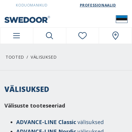
SWEDOORESTONIA NAVIGATION
KODUOMANIKUD
PROFESSIONAALID
TOOTED
VÄLISUKSED
VÄLISUKSED
Välisuste tooteseeriad
ADVANCE-LINE Classic
välisuksed
ADVANCE-LINE Nordic
välisuksed