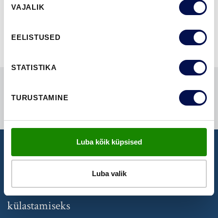
NÄITA KÕIKI
VAJALIK
valik
EELISTUSED
STATISTIKA
TURUSTAMINE
Luba kõik küpsised
NÄIDISTESAAL
Luba valik
Broneeri aeg Swedoori näidistesaali
külastamiseks