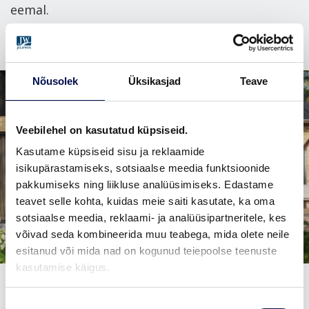
eemal.
Nõusolek
Üksikasjad
Teave
Veebilehel on kasutatud küpsiseid.
Kasutame küpsiseid sisu ja reklaamide
isikupärastamiseks, sotsiaalse meedia funktsioonide
pakkumiseks ning liikluse analüüsimiseks. Edastame
teavet selle kohta, kuidas meie saiti kasutate, ka oma
sotsiaalse meedia, reklaami- ja analüüsipartneritele, kes
võivad seda kombineerida muu teabega, mida olete neile
esitanud või mida nad on kogunud teiepoolse teenuste
kasutamise käigus.
Nõusoleku