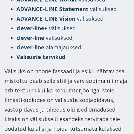
ADVANCE-LINE Statement
välisuksed
ADVANCE-LINE Vision
välisuksed
clever-line+
välisuksed
clever-line
välisuksed
clever-line
aiamajauksed
Välisuste tarvikud
Välisuks on hoone fassaadi ja esiku nähtav osa,
mistõttu peab selle stiil ja värv sobima nii maja
arhitektuuri kui ka kodu interjööriga. Meie
ilmastikuoludes on välisuste soojapidavus,
vastupidavus ja tihedus olulised omadused.
Lisaks on välisukse ülesandeks tervitada teie
oodatud külalisi ja hoida kutsumata külalised