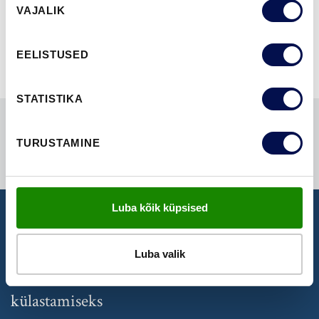
NÄITA KÕIKI
VAJALIK
valik
EELISTUSED
STATISTIKA
TURUSTAMINE
Luba kõik küpsised
NÄIDISTESAAL
Luba valik
Broneeri aeg Swedoori näidistesaali
külastamiseks