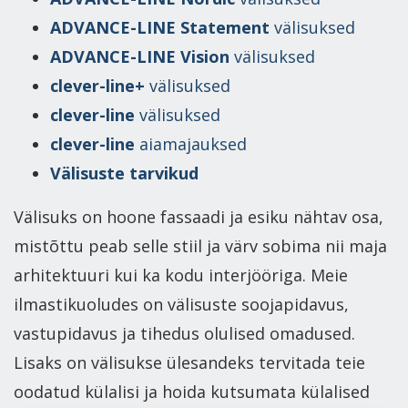
ADVANCE-LINE Statement
välisuksed
ADVANCE-LINE Vision
välisuksed
clever-line+
välisuksed
clever-line
välisuksed
clever-line
aiamajauksed
Välisuste tarvikud
Välisuks on hoone fassaadi ja esiku nähtav osa,
mistõttu peab selle stiil ja värv sobima nii maja
arhitektuuri kui ka kodu interjööriga. Meie
ilmastikuoludes on välisuste soojapidavus,
vastupidavus ja tihedus olulised omadused.
Lisaks on välisukse ülesandeks tervitada teie
oodatud külalisi ja hoida kutsumata külalised