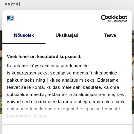
eemal.
Nõusolek
Üksikasjad
Teave
Veebilehel on kasutatud küpsiseid.
Kasutame küpsiseid sisu ja reklaamide
isikupärastamiseks, sotsiaalse meedia funktsioonide
pakkumiseks ning liikluse analüüsimiseks. Edastame
teavet selle kohta, kuidas meie saiti kasutate, ka oma
sotsiaalse meedia, reklaami- ja analüüsipartneritele, kes
võivad seda kombineerida muu teabega, mida olete neile
esitanud või mida nad on kogunud teiepoolse teenuste
kasutamise käigus.
Nõusoleku