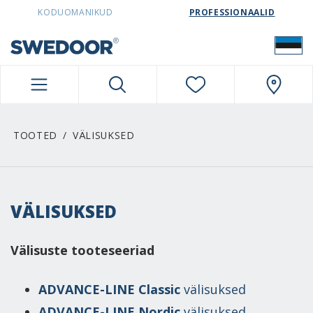
SWEDOORESTONIA NAVIGATION
KODUOMANIKUD
PROFESSIONAALID
TOOTED
VÄLISUKSED
VÄLISUKSED
Välisuste tooteseeriad
ADVANCE-LINE Classic
välisuksed
ADVANCE-LINE Nordic
välisuksed