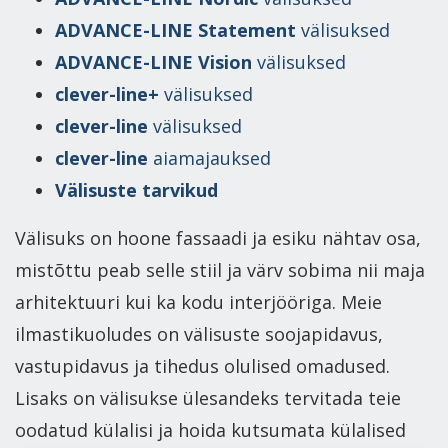
ADVANCE-LINE Statement
välisuksed
ADVANCE-LINE Vision
välisuksed
clever-line+
välisuksed
clever-line
välisuksed
clever-line
aiamajauksed
Välisuste tarvikud
Välisuks on hoone fassaadi ja esiku nähtav osa,
mistõttu peab selle stiil ja värv sobima nii maja
arhitektuuri kui ka kodu interjööriga. Meie
ilmastikuoludes on välisuste soojapidavus,
vastupidavus ja tihedus olulised omadused.
Lisaks on välisukse ülesandeks tervitada teie
oodatud külalisi ja hoida kutsumata külalised