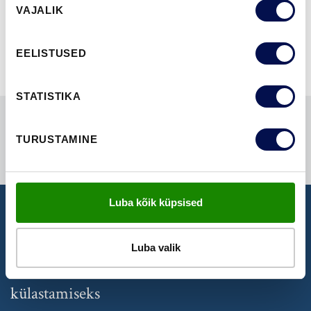
NÄITA KÕIKI
VAJALIK
valik
EELISTUSED
STATISTIKA
TURUSTAMINE
Luba kõik küpsised
NÄIDISTESAAL
Luba valik
Broneeri aeg Swedoori näidistesaali
külastamiseks