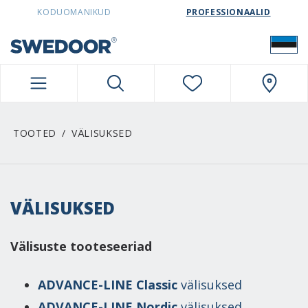
SWEDOORESTONIA NAVIGATION
KODUOMANIKUD
PROFESSIONAALID
TOOTED
VÄLISUKSED
VÄLISUKSED
Välisuste tooteseeriad
ADVANCE-LINE Classic
välisuksed
ADVANCE-LINE Nordic
välisuksed