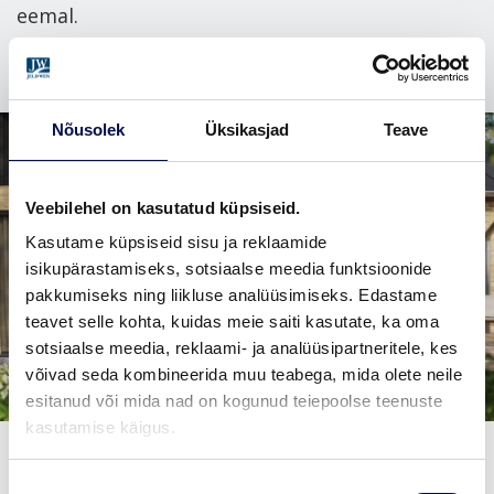
eemal.
Nõusolek
Üksikasjad
Teave
Veebilehel on kasutatud küpsiseid.
Kasutame küpsiseid sisu ja reklaamide
isikupärastamiseks, sotsiaalse meedia funktsioonide
pakkumiseks ning liikluse analüüsimiseks. Edastame
teavet selle kohta, kuidas meie saiti kasutate, ka oma
sotsiaalse meedia, reklaami- ja analüüsipartneritele, kes
võivad seda kombineerida muu teabega, mida olete neile
esitanud või mida nad on kogunud teiepoolse teenuste
kasutamise käigus.
Nõusoleku