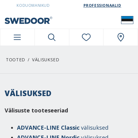
SWEDOORESTONIA NAVIGATION
KODUOMANIKUD
PROFESSIONAALID
TOOTED
VÄLISUKSED
VÄLISUKSED
Välisuste tooteseeriad
ADVANCE-LINE Classic
välisuksed
ADVANCE-LINE Nordic
välisuksed