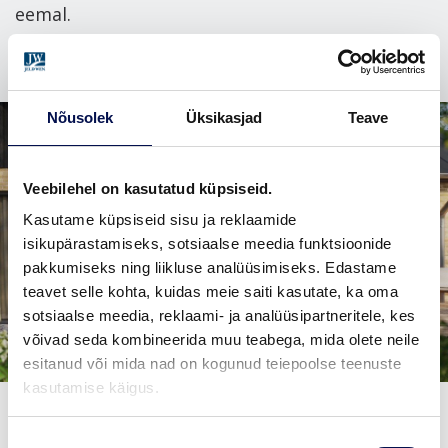
eemal.
Nõusolek
Üksikasjad
Teave
Veebilehel on kasutatud küpsiseid.
Kasutame küpsiseid sisu ja reklaamide
isikupärastamiseks, sotsiaalse meedia funktsioonide
pakkumiseks ning liikluse analüüsimiseks. Edastame
teavet selle kohta, kuidas meie saiti kasutate, ka oma
sotsiaalse meedia, reklaami- ja analüüsipartneritele, kes
võivad seda kombineerida muu teabega, mida olete neile
esitanud või mida nad on kogunud teiepoolse teenuste
kasutamise käigus.
Nõusoleku