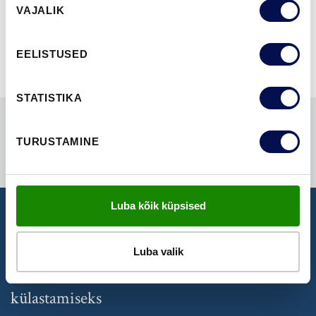
NÄITA KÕIKI
VAJALIK
valik
EELISTUSED
STATISTIKA
TURUSTAMINE
Luba kõik küpsised
NÄIDISTESAAL
Luba valik
Broneeri aeg Swedoori näidistesaali
külastamiseks