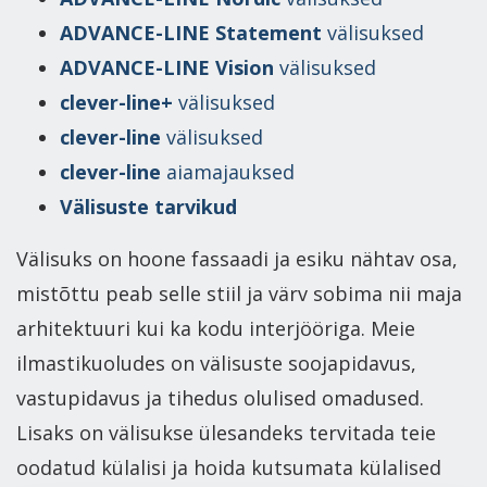
ADVANCE-LINE Statement
välisuksed
ADVANCE-LINE Vision
välisuksed
clever-line+
välisuksed
clever-line
välisuksed
clever-line
aiamajauksed
Välisuste tarvikud
Välisuks on hoone fassaadi ja esiku nähtav osa,
mistõttu peab selle stiil ja värv sobima nii maja
arhitektuuri kui ka kodu interjööriga. Meie
ilmastikuoludes on välisuste soojapidavus,
vastupidavus ja tihedus olulised omadused.
Lisaks on välisukse ülesandeks tervitada teie
oodatud külalisi ja hoida kutsumata külalised