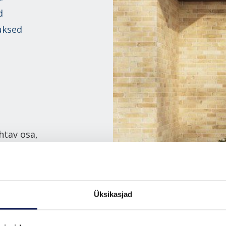
d
uksed
htav osa,
a nii maja
 Meie
avus,
Üksikasjad
used. Lisaks
e oodatud