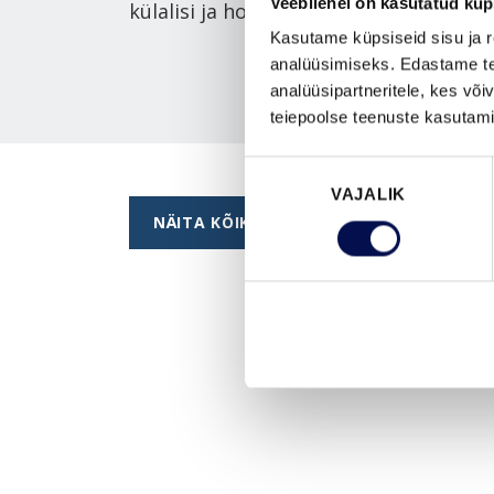
Veebilehel on kasutatud küp
külalisi ja hoida kutsumata külalised 
Kasutame küpsiseid sisu ja r
analüüsimiseks. Edastame tea
analüüsipartneritele, kes võ
teiepoolse teenuste kasutami
Nõusoleku
VAJALIK
valik
NÄITA KÕIKI