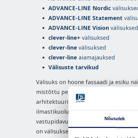
ADVANCE-LINE Nordic
välisukse
ADVANCE-LINE Statement
välis
ADVANCE-LINE Vision
välisuksed
clever-line+
välisuksed
clever-line
välisuksed
clever-line
aiamajauksed
Välisuste tarvikud
Välisuks on hoone fassaadi ja esiku nä
mistõttu peab selle stiil ja värv sobim
arhitektuuri kui ka kodu interjööriga.
ilmastikuoludes on välisuste soojapid
Nõusolek
vastupidavus ja tihedus olulised omad
on välisukse ülesandeks tervitada tei