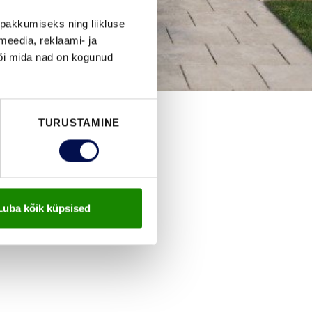
pakkumiseks ning liikluse
meedia, reklaami- ja
või mida nad on kogunud
TURUSTAMINE
Luba kõik küpsised