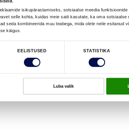
siseid.
eemal.
eklaamide isikupärastamiseks, sotsiaalse meedia funktsioonide 
vet selle kohta, kuidas meie saiti kasutate, ka oma sotsiaalse 
ivad seda kombineerida muu teabega, mida olete neile esitanud 
se käigus.
EELISTUSED
STATISTIKA
Luba valik