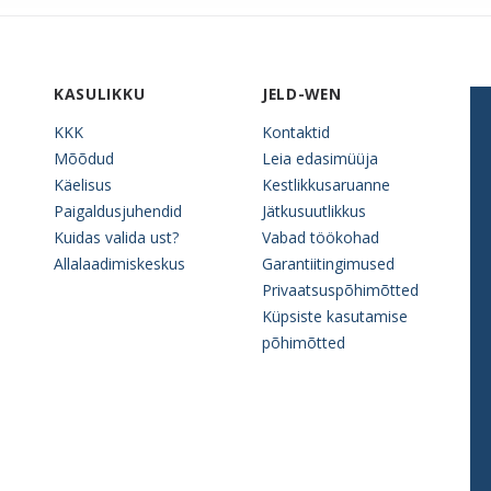
KASULIKKU
JELD-WEN
KKK
Kontaktid
Mõõdud
Leia edasimüüja
Käelisus
Kestlikkusaruanne
Paigaldusjuhendid
Jätkusuutlikkus
Kuidas valida ust?
Vabad töökohad
Allalaadimiskeskus
Garantiitingimused
Privaatsuspõhimõtted
Küpsiste kasutamise
põhimõtted