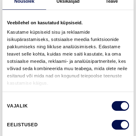
Nõusolek
Üksikasjad
Teave
GARANTII:
2-AASTANE TOOTEGARANTII
Veebilehel on kasutatud küpsiseid.
Kasutame küpsiseid sisu ja reklaamide
VIIMISTLUS (11)
isikupärastamiseks, sotsiaalse meedia funktsioonide
pakkumiseks ning liikluse analüüsimiseks. Edastame
NCS S0502-Y
NCS S0500-N
NCS S3502-Y
NCS S7000-N
NCS S9000-N
teavet selle kohta, kuidas meie saiti kasutate, ka oma
sotsiaalse meedia, reklaami- ja analüüsipartneritele, kes
võivad seda kombineerida muu teabega, mida olete neile
esitanud või mida nad on kogunud teiepoolse teenuste
ROHKEM
kasutamise käigus.
MÕÕDUD
Nõusoleku
VAJALIK
valik
EELISTUSED
LEIA EDASIMÜÜJA