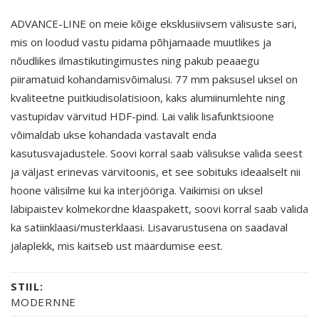
ADVANCE-LINE on meie kõige eksklusiivsem välisuste sari,
mis on loodud vastu pidama põhjamaade muutlikes ja
nõudlikes ilmastikutingimustes ning pakub peaaegu
piiramatuid kohandamisvõimalusi. 77 mm paksusel uksel on
kvaliteetne puitkiudisolatisioon, kaks alumiinumlehte ning
vastupidav värvitud HDF-pind. Lai valik lisafunktsioone
võimaldab ukse kohandada vastavalt enda
kasutusvajadustele. Soovi korral saab välisukse valida seest
ja väljast erinevas värvitoonis, et see sobituks ideaalselt nii
hoone välisilme kui ka interjööriga. Vaikimisi on uksel
läbipaistev kolmekordne klaaspakett, soovi korral saab valida
ka satiinklaasi/musterklaasi. Lisavarustusena on saadaval
jalaplekk, mis kaitseb ust määrdumise eest.
STIIL:
MODERNNE