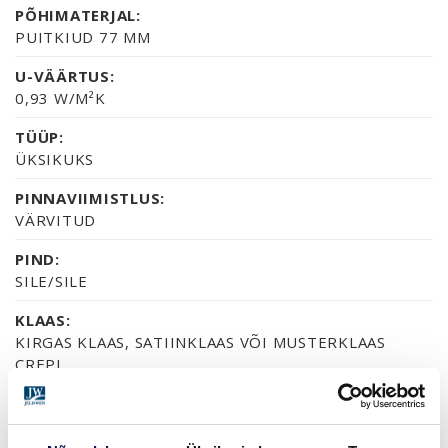
PÕHIMATERJAL:
PUITKIUD 77 MM
U-VÄÄRTUS:
0,93 W/M²K
TÜÜP:
ÜKSIKUKS
PINNAVIIMISTLUS:
VÄRVITUD
PIND:
SILE/SILE
KLAAS:
KIRGAS KLAAS, SATIINKLAAS VÕI MUSTERKLAAS
CREPI
SERTIFIKAAT:
70% PEFC