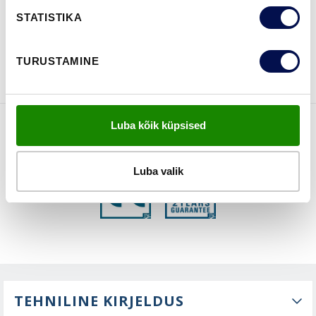
STATISTIKA
VAATA
Võta meiega
BROŠÜÜRE
ühendust
TURUSTAMINE
Luba kõik küpsised
FUNKTSIOONID
Luba valik
TEHNILINE KIRJELDUS