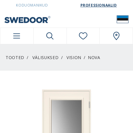
SWEDOORESTONIA NAVIGATION
KODUOMANIKUD
PROFESSIONAALID
TOOTED
VÄLISUKSED
VISION
NOVA