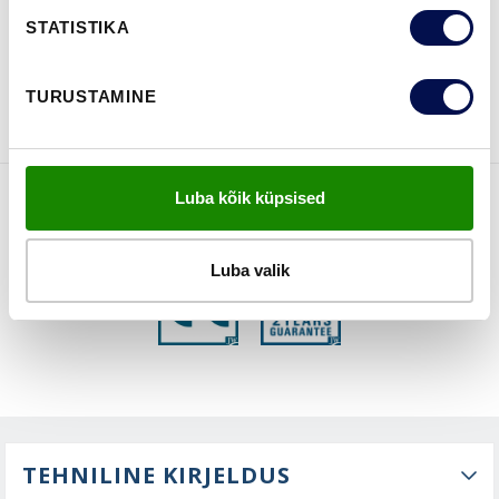
STATISTIKA
VAATA
Võta meiega
BROŠÜÜRE
ühendust
TURUSTAMINE
Luba kõik küpsised
FUNKTSIOONID
Luba valik
TEHNILINE KIRJELDUS