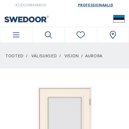
SWEDOORESTONIA NAVIGATION
KODUOMANIKUD
PROFESSIONAALID
TOOTED
VÄLISUKSED
VISION
AURORA