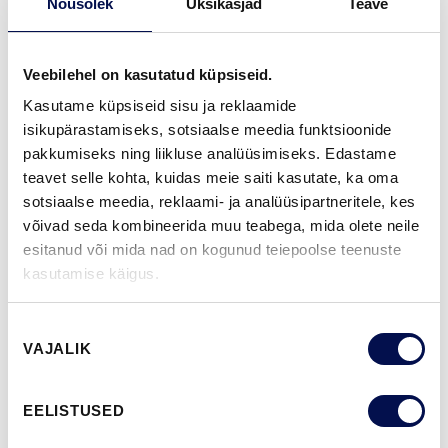
Nõusolek
Üksikasjad
Teave
GARANTII:
2-AASTANE TOOTEGARANTII
Veebilehel on kasutatud küpsiseid.
Kasutame küpsiseid sisu ja reklaamide
VIIMISTLUS (11)
isikupärastamiseks, sotsiaalse meedia funktsioonide
pakkumiseks ning liikluse analüüsimiseks. Edastame
NCS S0502-Y
NCS S0500-N
NCS S3502-Y
NCS S7000-N
NCS S9000-N
teavet selle kohta, kuidas meie saiti kasutate, ka oma
sotsiaalse meedia, reklaami- ja analüüsipartneritele, kes
võivad seda kombineerida muu teabega, mida olete neile
esitanud või mida nad on kogunud teiepoolse teenuste
ROHKEM
kasutamise käigus.
MÕÕDUD
Nõusoleku
VAJALIK
valik
EELISTUSED
LEIA EDASIMÜÜJA