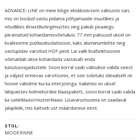
ADVANCE-LINE on meie kõige eksklusiivsem välisuste sari,
mis on loodud vastu pidama põhjamaade muutlikes ja
nõudlikes ilmastikutingimustes ning pakub peaaegu
piiramatuid kohandamisvõimalusi. 77 mm paksusel uksel on
kvaliteetne puitkiudisolatisioon, kaks alumiinumlehte ning
vastupidav värvitud HDF-pind. Lai valik lisafunktsioone
võimaldab ukse kohandada vastavalt enda
kasutusvajadustele. Soovi korral saab välisukse valida seest
ja väljast erinevas värvitoonis, et see sobituks ideaalselt nii
hoone välisilme kui ka interjööriga. Vaikimisi on uksel
läbipaistev kolmekordne klaaspakett, soovi korral saab valida
ka satiinklaasi/musterklaasi. Lisavarustusena on saadaval
jalaplekk, mis kaitseb ust määrdumise eest.
STIIL:
MODERNNE