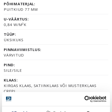
PÕHIMATERJAL:
PUITKIUD 77 MM
U-VÄÄRTUS:
0,84 W/M²K
TÜÜP:
ÜKSIKUKS
PINNAVIIMISTLUS:
VÄRVITUD
PIND:
SILE/SILE
KLAAS:
KIRGAS KLAAS, SATIINKLAAS VÕI MUSTERKLAAS
CREPI
SERTIFIKAAT:
70% PEFC