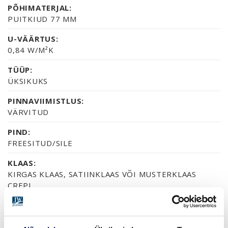
PÕHIMATERJAL:
PUITKIUD 77 MM
U-VÄÄRTUS:
0,84 W/M²K
TÜÜP:
ÜKSIKUKS
PINNAVIIMISTLUS:
VÄRVITUD
PIND:
FREESITUD/SILE
KLAAS:
KIRGAS KLAAS, SATIINKLAAS VÕI MUSTERKLAAS
CREPI
SERTIFIKAAT:
70% PEFC