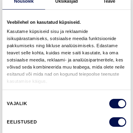
Nõusolek
Üksikasjad
Teave
GARANTII:
2-AASTANE TOOTEGARANTII
Veebilehel on kasutatud küpsiseid.
Kasutame küpsiseid sisu ja reklaamide
VIIMISTLUS (11)
isikupärastamiseks, sotsiaalse meedia funktsioonide
pakkumiseks ning liikluse analüüsimiseks. Edastame
NCS S0502-Y
NCS S0500-N
NCS S3502-Y
NCS S7000-N
NCS S9000-N
teavet selle kohta, kuidas meie saiti kasutate, ka oma
sotsiaalse meedia, reklaami- ja analüüsipartneritele, kes
võivad seda kombineerida muu teabega, mida olete neile
esitanud või mida nad on kogunud teiepoolse teenuste
ROHKEM
kasutamise käigus.
MÕÕDUD
Nõusoleku
VAJALIK
valik
EELISTUSED
LEIA EDASIMÜÜJA