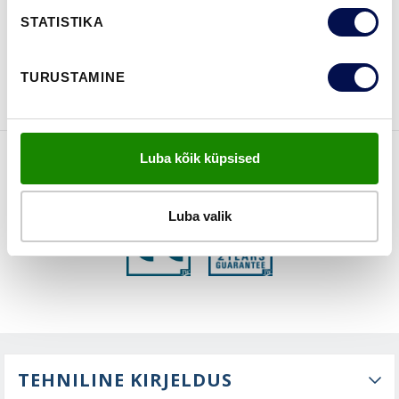
STATISTIKA
VAATA
Võta meiega
BROŠÜÜRE
ühendust
TURUSTAMINE
Luba kõik küpsised
FUNKTSIOONID
Luba valik
TEHNILINE KIRJELDUS