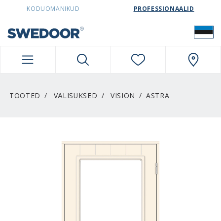
SWEDOORESTONIA NAVIGATION
KODUOMANIKUD
PROFESSIONAALID
TOOTED
VÄLISUKSED
VISION
ASTRA