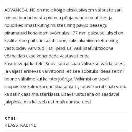
ADVANCE-LINE on meie kõige eksklusiivsem välisuste sari,
mis on loodud vastu pidama põhjamaade muutlikes ja
nõudlikes ilmastikutingimustes ning pakub peaaegu
piiramatuid kohandamisvõimalusi. 77 mm paksusel uksel on
kvaliteetne puitkiudisolatisioon, kaks alumiinumlehte ning
vastupidav värvitud HDF-pind. Lai valik lisafunktsioone
võimaldab ukse kohandada vastavalt enda
kasutusvajadustele. Soovi korral saab välisukse valida seest
ja väljast erinevas värvitoonis, et see sobituks ideaalselt nii
hoone välisilme kui ka interjööriga. Vaikimisi on uksel
läbipaistev kolmekordne klaaspakett, soovi korral saab valida
ka satiinklaasi/musterklaasi. Lisavarustusena on saadaval
jalaplekk, mis kaitseb ust määrdumise eest.
STIIL:
KLASSIKALINE