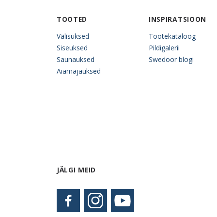
TOOTED
INSPIRATSIOON
Välisuksed
Tootekataloog
Siseuksed
Pildigalerii
Saunauksed
Swedoor blogi
Aiamajauksed
JÄLGI MEID