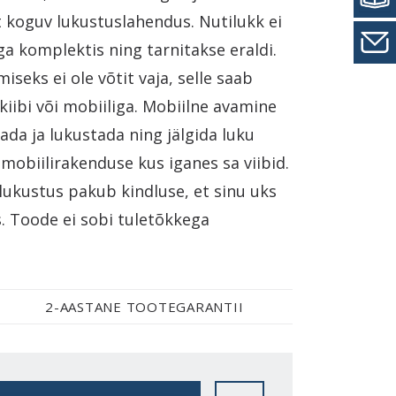
 koguv lukustuslahendus. Nutilukk ei
ga komplektis ning tarnitakse eraldi.
iseks ei ole võtit vaja, selle saab
kiibi või mobiiliga. Mobiilne avamine
da ja lukustada ning jälgida luku
 mobiilirakenduse kus iganes sa viibid.
ukustus pakub kindluse, et sinu uks
s. Toode ei sobi tuletõkkega
2-AASTANE TOOTEGARANTII