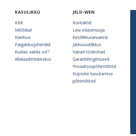
KASULIKKU
JELD-WEN
KKK
Kontaktid
Mõõdud
Leia edasimüüja
Käelisus
Kestlikkusaruanne
Paigaldusjuhendid
Jätkusuutlikkus
Kuidas valida ust?
Vabad töökohad
Allalaadimiskeskus
Garantiitingimused
Privaatsuspõhimõtted
Küpsiste kasutamise
põhimõtted