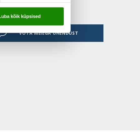
Luba kõik küpsised
VÕTA MEIEGA ÜHENDUST