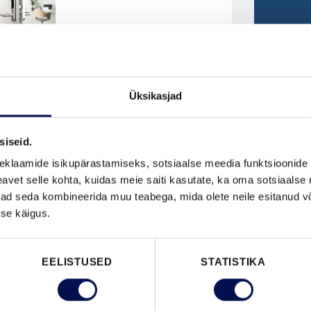
VAATA B
Üksikasjad
siseid.
FUNKTSIOONID
eklaamide isikupärastamiseks, sotsiaalse meedia funktsioonide 
vet selle kohta, kuidas meie saiti kasutate, ka oma sotsiaalse 
ivad seda kombineerida muu teabega, mida olete neile esitanud 
se käigus.
EELISTUSED
STATISTIKA