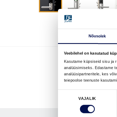
Nõusolek
Veebilehel on kasutatud küp
Kasutame küpsiseid sisu ja r
analüüsimiseks. Edastame tea
analüüsipartneritele, kes võ
teiepoolse teenuste kasutami
Nõusoleku
VAJALIK
valik