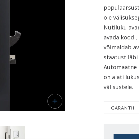
populaarsust
ole välisukse
Nutiluku avam
avada koodi, 
võimaldab ava
staatust läbi
Automaatne l
on alati luku
välisustele.
GARANTII: