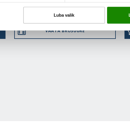
Luba valik
VAATA BROŠÜÜRE