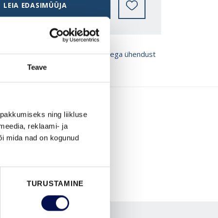
LEIA EDASIMÜÜJA
ROŠÜÜRE
Võta meiega ühendust
Teave
pakkumiseks ning liikluse
meedia, reklaami- ja
või mida nad on kogunud
TURUSTAMINE