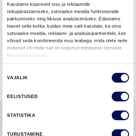
Kasutame küpsiseid sisu ja reklaamide
VAATA
Võta meiega
isikupärastamiseks, sotsiaalse meedia funktsioonide
BROŠÜÜRE
ühendust
pakkumiseks ning liikluse analüüsimiseks. Edastame
teavet selle kohta, kuidas meie saiti kasutate, ka oma
sotsiaalse meedia, reklaami- ja analüüsipartneritele, kes
võivad seda kombineerida muu teabega, mida olete neile
esitanud või mida nad on kogunud teiepoolse teenuste
FUNKTSIOONID
kasutamise käigus.
Nõusoleku
VAJALIK
valik
EELISTUSED
STATISTIKA
LEIA EDASIMÜÜJA
TURUSTAMINE