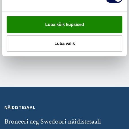
VAATA BROŠÜÜRE
VÕTA MEIEGA ÜHENDUST
Luba kõik küpsised
JAGA SEDA SÕBRAGA
Luba valik
NÄIDISTESAAL
Broneeri aeg Swedoori näidistesaali