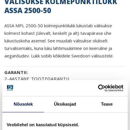
VÄLISUKSE KOLMEPUNKTILUKK
ASSA 2500-50
ASSA MPL 2500-50 kolmepunktilukk lukustab välisukse
kolmest kohast (ülevalt, keskelt ja alt) tavapärase ühe
lukustuskoha asemel. See muudab välisukse oluliselt
turvalisemaks, kuna luku lahtimuukimine on keeruline ja
aeganõudev. Lukk sobib kõikidele Swedoori välisustele.
GARANTII:
2-AASTANE TOOTEGARANTII
Nõusolek
Üksikasjad
Teave
LEIA EDASIMÜÜJA
Veebilehel on kasutatud küpsiseid.