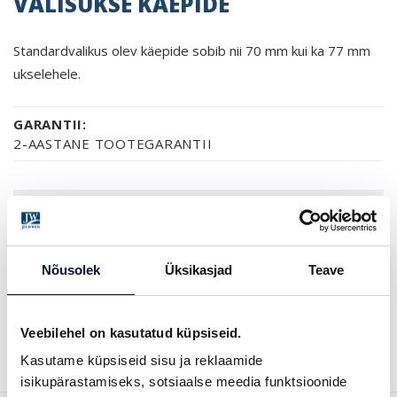
VÄLISUKSE KÄEPIDE
Standardvalikus olev käepide sobib nii 70 mm kui ka 77 mm
ukselehele.
GARANTII:
2-AASTANE TOOTEGARANTII
LEIA EDASIMÜÜJA
Nõusolek
Üksikasjad
Teave
VAATA
Võta meiega
Veebilehel on kasutatud küpsiseid.
BROŠÜÜRE
ühendust
Kasutame küpsiseid sisu ja reklaamide
isikupärastamiseks, sotsiaalse meedia funktsioonide