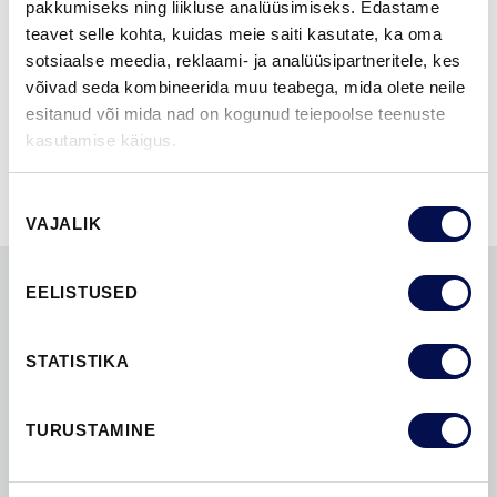
pakkumiseks ning liikluse analüüsimiseks. Edastame
teavet selle kohta, kuidas meie saiti kasutate, ka oma
FUNKTSIOONID
sotsiaalse meedia, reklaami- ja analüüsipartneritele, kes
võivad seda kombineerida muu teabega, mida olete neile
esitanud või mida nad on kogunud teiepoolse teenuste
kasutamise käigus.
Nõusoleku
VAJALIK
valik
EELISTUSED
LEIA EDASIMÜÜJA
STATISTIKA
VAATA BROŠÜÜRE
TURUSTAMINE
VÕTA MEIEGA ÜHENDUST