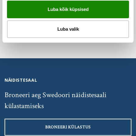
JAGA SEDA SÕBRAGA
Luba kõik küpsised
Luba valik
NÄIDISTESAAL
Broneeri aeg Swedoori näidistesaali
külastamiseks
BRONEERI KÜLASTUS