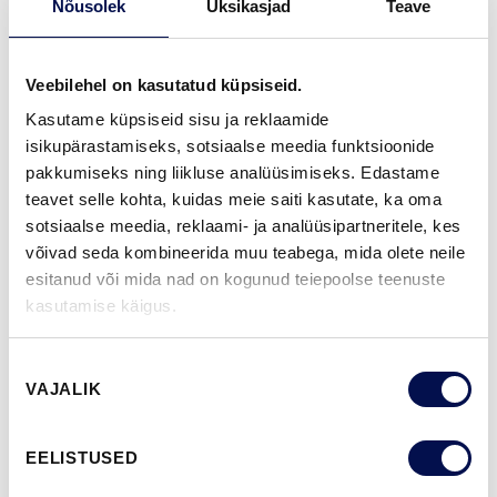
Nõusolek
Üksikasjad
Teave
GARANTII:
2-AASTANE TOOTEGARANTII
Veebilehel on kasutatud küpsiseid.
Kasutame küpsiseid sisu ja reklaamide
VIIMISTLUS (11)
isikupärastamiseks, sotsiaalse meedia funktsioonide
pakkumiseks ning liikluse analüüsimiseks. Edastame
NCS S0502-Y
NCS S0500-N
NCS S3502-Y
NCS S7000-N
NCS S9000-N
teavet selle kohta, kuidas meie saiti kasutate, ka oma
sotsiaalse meedia, reklaami- ja analüüsipartneritele, kes
võivad seda kombineerida muu teabega, mida olete neile
esitanud või mida nad on kogunud teiepoolse teenuste
ROHKEM
kasutamise käigus.
MÕÕDUD
Nõusoleku
VAJALIK
valik
EELISTUSED
LEIA EDASIMÜÜJA