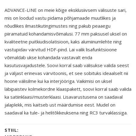
ADVANCE-LINE on meie kõige eksklusiivsem välisuste sari,
mis on loodud vastu pidama põhjamaade muutlikes ja
nõudlikes ilmastikutingimustes ning pakub peaaegu
piiramatuid kohandamisvõimalusi. 77 mm paksusel uksel on
kvaliteetne puitkiudisolatisioon, kaks alumiinumlehte ning
vastupidav värvitud HDF-pind. Lai valik lisafunktsioone
võimaldab ukse kohandada vastavalt enda
kasutusvajadustele. Soovi korral saab välisukse valida seest
ja väljast erinevas värvitoonis, et see sobituks ideaalselt nii
hoone välisilme kui ka interjööriga. Vaikimisi on uksel
läbipaistev kolmekordne klaaspakett, soovi korral saab valida
ka satiinklaasi/musterklaasi. Lisavarustusena on saadaval
jalaplekk, mis kaitseb ust määrdumise eest. Mudel on
saadaval ka tule- ja helitõkkeuksena ning RC3 turvaklassiga.
STIIL: