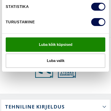
STATISTIKA
VAATA
Võta meiega
BROŠÜÜRE
ühendust
TURUSTAMINE
Luba kõik küpsised
FUNKTSIOONID
Luba valik
TEHNILINE KIRJELDUS