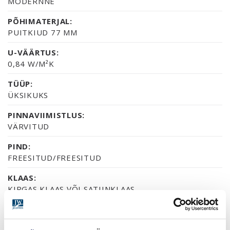
MODERNNE
PÕHIMATERJAL:
PUITKIUD 77 MM
U-VÄÄRTUS:
0,84 W/M²K
TÜÜP:
ÜKSIKUKS
PINNAVIIMISTLUS:
VÄRVITUD
PIND:
FREESITUD/FREESITUD
KLAAS:
KIRGAS KLAAS VÕI SATIINKLAAS
SERTIFIKAAT:
70% PEFC