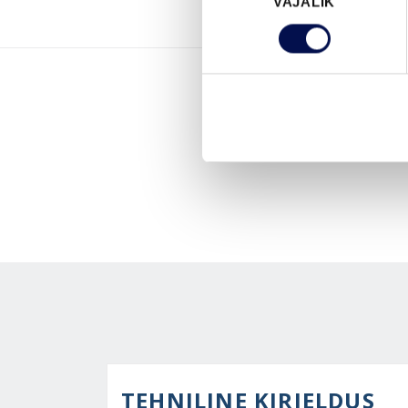
VAJALIK
valik
TEHNILINE KIRJELDUS