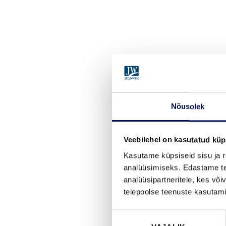
Nõusolek
Veebilehel on kasutatud küp
Kasutame küpsiseid sisu ja r
analüüsimiseks. Edastame tea
analüüsipartneritele, kes võ
teiepoolse teenuste kasutami
Nõusoleku