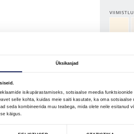
VIIMISTLU
NCS S050
ROHKEM
Üksikasjad
MÕÕDUD
siseid.
eklaamide isikupärastamiseks, sotsiaalse meedia funktsioonide 
vet selle kohta, kuidas meie saiti kasutate, ka oma sotsiaalse 
ivad seda kombineerida muu teabega, mida olete neile esitanud 
se käigus.
VAATA B