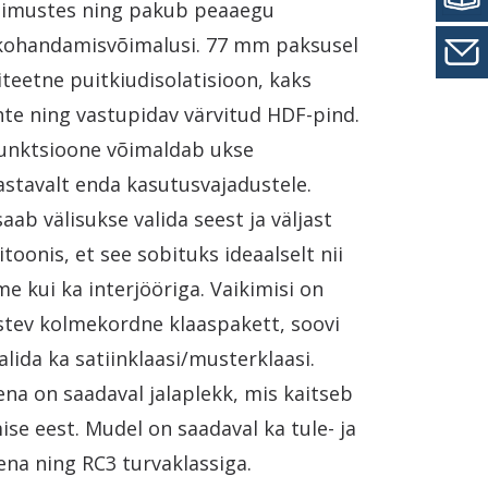
gimustes ning pakub peaaegu
kohandamisvõimalusi. 77 mm paksusel
iteetne puitkiudisolatisioon, kaks
te ning vastupidav värvitud HDF-pind.
afunktsioone võimaldab ukse
stavalt enda kasutusvajadustele.
saab välisukse valida seest ja väljast
itoonis, et see sobituks ideaalselt nii
me kui ka interjööriga. Vaikimisi on
istev kolmekordne klaaspakett, soovi
alida ka satiinklaasi/musterklaasi.
na on saadaval jalaplekk, mis kaitseb
se eest. Mudel on saadaval ka tule- ja
ena ning RC3 turvaklassiga.