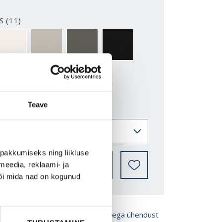
S (11)
2-Y
NCS S0500-N
NCS S3502-Y
NCS S7000-N
NCS S9000-N
Teave
pakkumiseks ning liikluse
LEIA EDASIMÜÜJA
meedia, reklaami- ja
või mida nad on kogunud
ROŠÜÜRE
Võta meiega ühendust