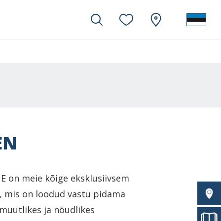
EN
 on meie kõige eksklusiivsem
i, mis on loodud vastu pidama
uutlikes ja nõudlikes