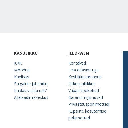
KASULIKKU
JELD-WEN
KKK
Kontaktid
Mõõdud
Leia edasimüüja
Käelisus
Kestlikkusaruanne
Paigaldusjuhendid
Jätkusuutlikkus
Kuidas valida ust?
Vabad töökohad
Allalaadimiskeskus
Garantiitingimused
Privaatsuspõhimõtted
Küpsiste kasutamise
põhimõtted