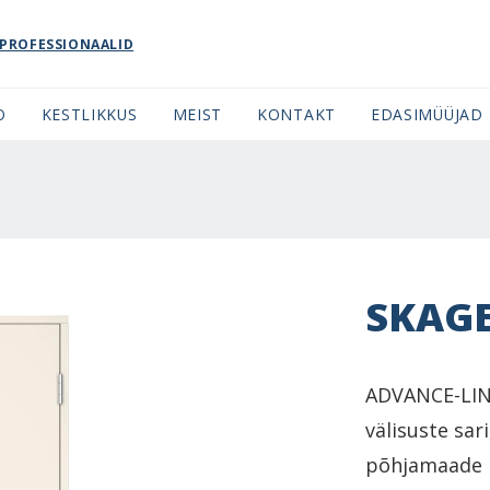
PROFESSIONAALID
O
KESTLIKKUS
MEIST
KONTAKT
EDASIMÜÜJAD
SKAG
ADVANCE-LINE
välisuste sar
põhjamaade m