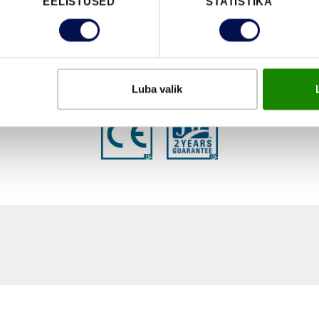
EELISTUSED
STATISTIKA
FUNKTSIOONID
Luba valik