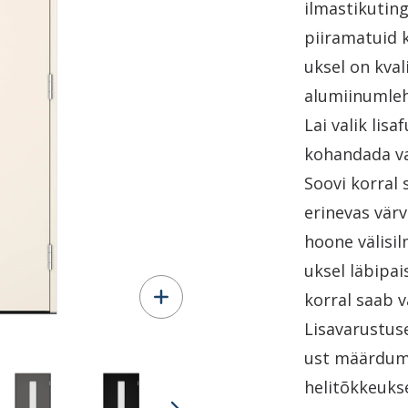
ilmastikutin
piiramatuid 
uksel on kval
alumiinumleh
Lai valik lis
kohandada va
Soovi korral 
erinevas värv
hoone välisil
uksel läbipa
korral saab v
Lisavarustuse
ust määrdumi
helitõkkeuks