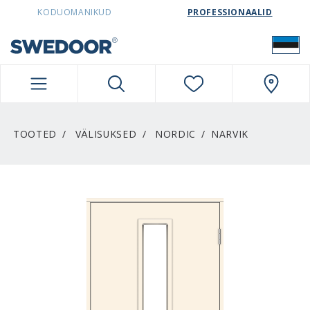
SWEDOORESTONIA NAVIGATION
KODUOMANIKUD
PROFESSIONAALID
TOOTED
VÄLISUKSED
NORDIC
NARVIK