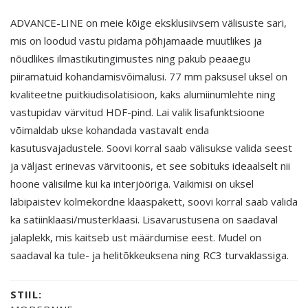
ADVANCE-LINE on meie kõige eksklusiivsem välisuste sari,
mis on loodud vastu pidama põhjamaade muutlikes ja
nõudlikes ilmastikutingimustes ning pakub peaaegu
piiramatuid kohandamisvõimalusi. 77 mm paksusel uksel on
kvaliteetne puitkiudisolatisioon, kaks alumiinumlehte ning
vastupidav värvitud HDF-pind. Lai valik lisafunktsioone
võimaldab ukse kohandada vastavalt enda
kasutusvajadustele. Soovi korral saab välisukse valida seest
ja väljast erinevas värvitoonis, et see sobituks ideaalselt nii
hoone välisilme kui ka interjööriga. Vaikimisi on uksel
läbipaistev kolmekordne klaaspakett, soovi korral saab valida
ka satiinklaasi/musterklaasi. Lisavarustusena on saadaval
jalaplekk, mis kaitseb ust määrdumise eest. Mudel on
saadaval ka tule- ja helitõkkeuksena ning RC3 turvaklassiga.
STIIL: