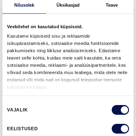
70% PEFC
Nõusolek
Üksikasjad
Teave
GARANTII:
2-AASTANE TOOTEGARANTII
Veebilehel on kasutatud küpsiseid.
Kasutame küpsiseid sisu ja reklaamide
isikupärastamiseks, sotsiaalse meedia funktsioonide
VIIMISTLUS (11)
pakkumiseks ning liikluse analüüsimiseks. Edastame
NCS S0502-Y
NCS S0500-N
NCS S3502-Y
NCS S7000-N
NCS S9000-N
teavet selle kohta, kuidas meie saiti kasutate, ka oma
sotsiaalse meedia, reklaami- ja analüüsipartneritele, kes
võivad seda kombineerida muu teabega, mida olete neile
esitanud või mida nad on kogunud teiepoolse teenuste
ROHKEM
kasutamise käigus.
MÕÕDUD
Nõusoleku
VAJALIK
valik
EELISTUSED
LEIA EDASIMÜÜJA