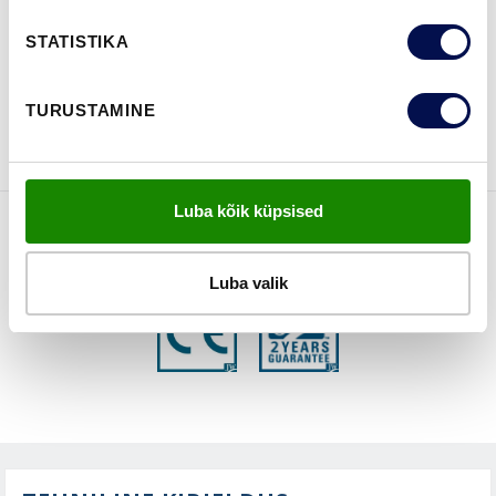
STATISTIKA
VAATA
Võta meiega
TURUSTAMINE
BROŠÜÜRE
ühendust
Luba kõik küpsised
FUNKTSIOONID
Luba valik