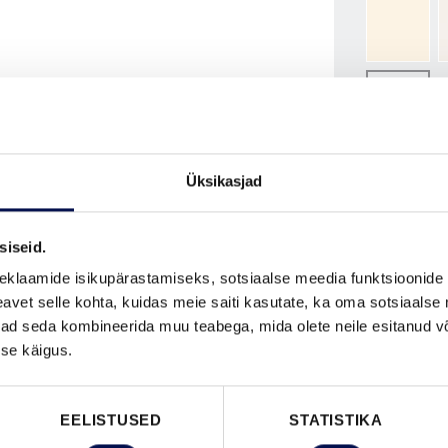
NCS S050
ROHKEM
MÕÕDUD
Üksikasjad
siseid.
eklaamide isikupärastamiseks, sotsiaalse meedia funktsioonide 
vet selle kohta, kuidas meie saiti kasutate, ka oma sotsiaalse 
ivad seda kombineerida muu teabega, mida olete neile esitanud 
se käigus.
VAATA B
EELISTUSED
STATISTIKA