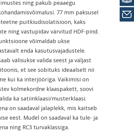
gimustes ning pakub peaaegu
kohandamisvõimalusi. 77 mm paksusel
iteetne puitkiudisolatisioon, kaks
te ning vastupidav värvitud HDF-pind.
afunktsioone võimaldab ukse
stavalt enda kasutusvajadustele.
saab välisukse valida seest ja väljast
itoonis, et see sobituks ideaalselt nii
me kui ka interjööriga. Vaikimisi on
istev kolmekordne klaaspakett, soovi
alida ka satiinklaasi/musterklaasi.
na on saadaval jalaplekk, mis kaitseb
se eest. Mudel on saadaval ka tule- ja
ena ning RC3 turvaklassiga.