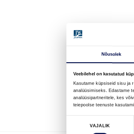
Nõusolek
Veebilehel on kasutatud küp
Kasutame küpsiseid sisu ja r
analüüsimiseks. Edastame tea
analüüsipartneritele, kes võ
teiepoolse teenuste kasutami
Nõusoleku
VAJALIK
valik