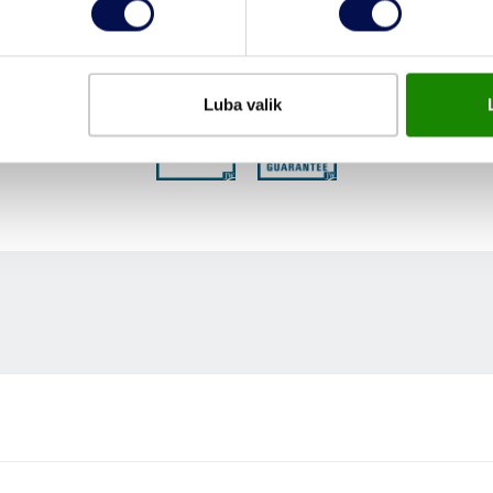
FUNKTSIOONID
Luba valik