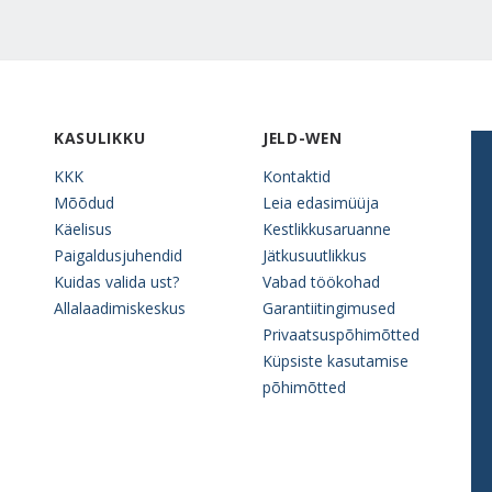
KASULIKKU
JELD-WEN
KKK
Kontaktid
Mõõdud
Leia edasimüüja
Käelisus
Kestlikkusaruanne
Paigaldusjuhendid
Jätkusuutlikkus
Kuidas valida ust?
Vabad töökohad
Allalaadimiskeskus
Garantiitingimused
Privaatsuspõhimõtted
Küpsiste kasutamise
põhimõtted