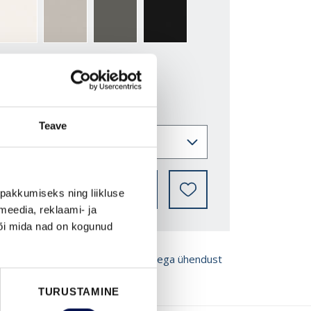
2-Y
NCS S0500-N
NCS S3502-Y
NCS S7000-N
NCS S9000-N
Teave
LEIA EDASIMÜÜJA
pakkumiseks ning liikluse
meedia, reklaami- ja
või mida nad on kogunud
ROŠÜÜRE
Võta meiega ühendust
TURUSTAMINE