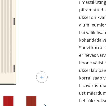
ilmastikutin
piiramatuid 
uksel on kval
alumiinumleh
Lai valik lis
kohandada va
Soovi korral 
erinevas värv
hoone välisil
uksel läbipa
korral saab v
Lisavarustuse
ust määrdumi
helitõkkeuks