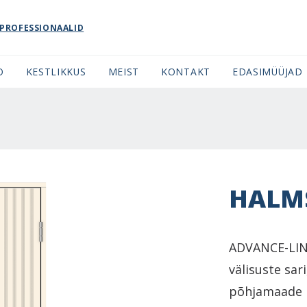
PROFESSIONAALID
O
KESTLIKKUS
MEIST
KONTAKT
EDASIMÜÜJAD
HALM
ADVANCE-LINE
välisuste sar
põhjamaade m