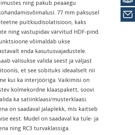
gimustes ning pakub peaaegu
kohandamisvõimalusi. 77 mm paksusel
iteetne puitkiudisolatisioon, kaks
te ning vastupidav värvitud HDF-pind.
afunktsioone võimaldab ukse
stavalt enda kasutusvajadustele.
saab välisukse valida seest ja väljast
itoonis, et see sobituks ideaalselt nii
me kui ka interjööriga. Vaikimisi on
istev kolmekordne klaaspakett, soovi
alida ka satiinklaasi/musterklaasi.
na on saadaval jalaplekk, mis kaitseb
se eest. Mudel on saadaval ka tule- ja
ena ning RC3 turvaklassiga.