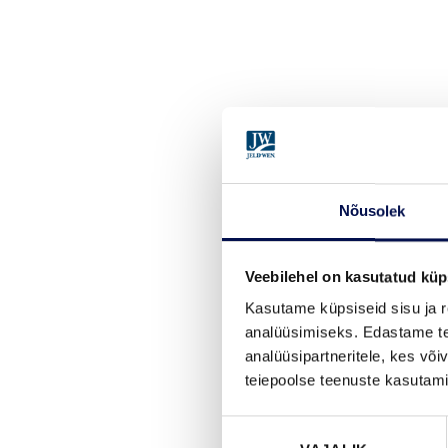
Nõusolek
Veebilehel on kasutatud küp
Kasutame küpsiseid sisu ja r
analüüsimiseks. Edastame tea
analüüsipartneritele, kes võ
teiepoolse teenuste kasutami
Nõusoleku