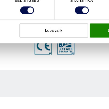
EELISTUSED
STATISTIKA
FUNKTSIOONID
Luba valik