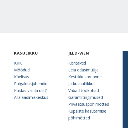
KASULIKKU
JELD-WEN
KKK
Kontaktid
Mõõdud
Leia edasimüüja
Käelisus
Kestlikkusaruanne
Paigaldusjuhendid
Jätkusuutlikkus
Kuidas valida ust?
Vabad töökohad
Allalaadimiskeskus
Garantiitingimused
Privaatsuspõhimõtted
Küpsiste kasutamise
põhimõtted