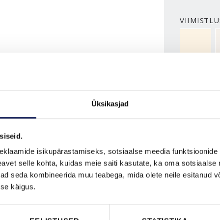
VIIMISTLU
NCS S050
ROHKEM
Üksikasjad
MÕÕDUD
siseid.
eklaamide isikupärastamiseks, sotsiaalse meedia funktsioonide 
vet selle kohta, kuidas meie saiti kasutate, ka oma sotsiaalse 
ivad seda kombineerida muu teabega, mida olete neile esitanud 
se käigus.
VAATA B