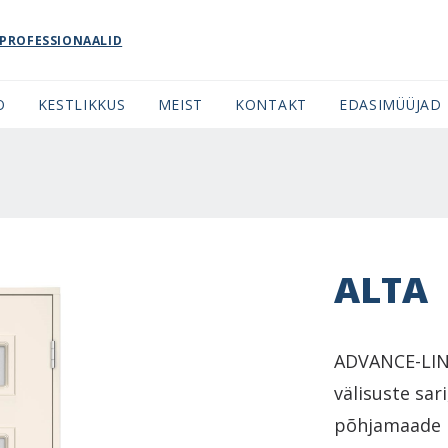
PROFESSIONAALID
O
KESTLIKKUS
MEIST
KONTAKT
EDASIMÜÜJAD
ALTA
ADVANCE-LINE
välisuste sar
põhjamaade m