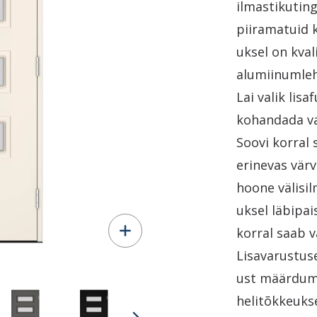
ilmastikutin
piiramatuid 
uksel on kval
alumiinumleh
Lai valik lis
kohandada va
Soovi korral 
erinevas värv
hoone välisil
uksel läbipa
korral saab v
Lisavarustuse
ust määrdumi
helitõkkeuks