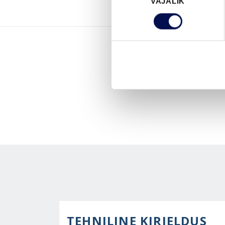
VAJALIK
valik
TEHNILINE KIRJELDUS