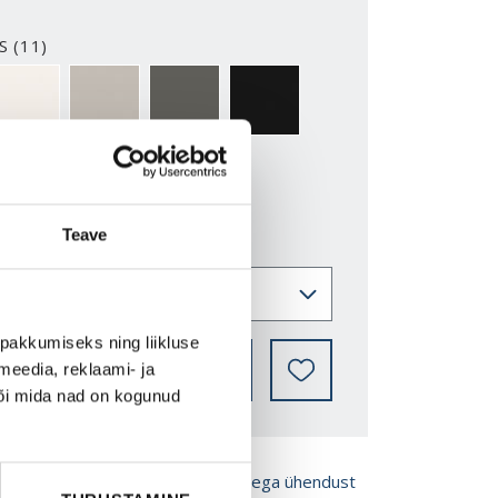
S (11)
2-Y
NCS S0500-N
NCS S3502-Y
NCS S7000-N
NCS S9000-N
Teave
pakkumiseks ning liikluse
LEIA EDASIMÜÜJA
meedia, reklaami- ja
või mida nad on kogunud
ROŠÜÜRE
Võta meiega ühendust