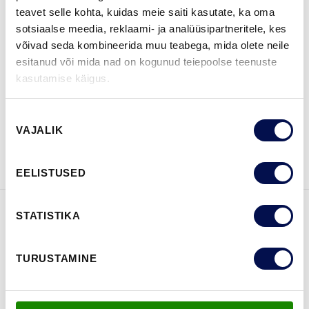
teavet selle kohta, kuidas meie saiti kasutate, ka oma
sotsiaalse meedia, reklaami- ja analüüsipartneritele, kes
võivad seda kombineerida muu teabega, mida olete neile
esitanud või mida nad on kogunud teiepoolse teenuste
LEIA EDASIMÜÜJA
kasutamise käigus.
Nõusoleku
VAATA
Võta meiega
VAJALIK
valik
BROŠÜÜRE
ühendust
EELISTUSED
STATISTIKA
FUNKTSIOONID
TURUSTAMINE