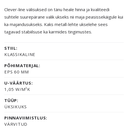
Clever-line välisuksed on tänu heale hinna ja kvaliteedi
suhtele suurepärane valik ukseks nii maja peasissekäigule kui
ka majandusukseks. Kaks metall-lehte ukselehe sees
tagavad stabiilsuse ka karmides tingimustes.
STIIL:
KLASSIKALINE
PÕHIMATERJAL:
EPS 60 MM
U-VÄÄRTUS:
1,05 W/M²K
TÜÜP:
ÜKSIKUKS
PINNAVIIMISTLUS:
VÄRVITUD