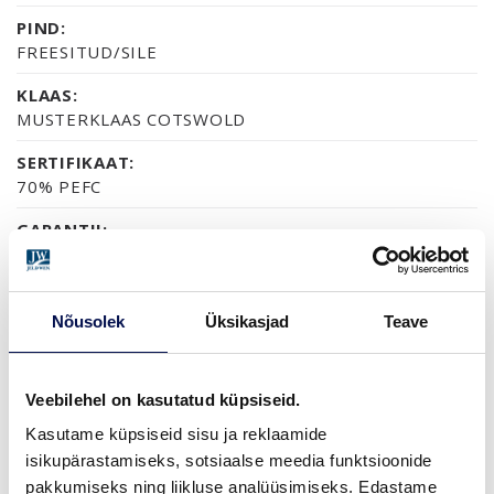
PIND:
FREESITUD/SILE
KLAAS:
MUSTERKLAAS COTSWOLD
SERTIFIKAAT:
70% PEFC
GARANTII:
2-AASTANE TOOTEGARANTII
Nõusolek
Üksikasjad
Teave
VIIMISTLUS (2)
NCS S0502-Y
NCS S7502B
Veebilehel on kasutatud küpsiseid.
Kasutame küpsiseid sisu ja reklaamide
isikupärastamiseks, sotsiaalse meedia funktsioonide
MÕÕDUD
pakkumiseks ning liikluse analüüsimiseks. Edastame