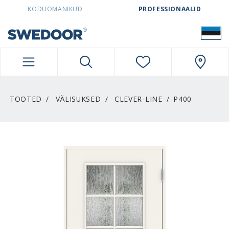
SWEDOORESTONIA NAVIGATION
KODUOMANIKUD
PROFESSIONAALID
TOOTED
VÄLISUKSED
CLEVER-LINE
P400