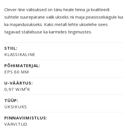
Clever-line välisuksed on tänu heale hinna ja kvaliteedi
suhtele suurepärane valik ukseks nii maja peasissekäigule kui
ka majandusukseks. Kaks metall-lehte ukselehe sees
tagavad stabiilsuse ka karmides tingimustes.
STIIL:
KLASSIKALINE
PÕHIMATERJAL:
EPS 60 MM
U-VÄÄRTUS:
0,97 W/M²K
TÜÜP:
ÜKSIKUKS
PINNAVIIMISTLUS:
VÄRVITUD