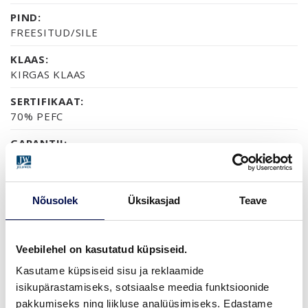
PIND:
FREESITUD/SILE
KLAAS:
KIRGAS KLAAS
SERTIFIKAAT:
70% PEFC
GARANTII:
2-AASTANE TOOTEGARANTII
Nõusolek
Üksikasjad
Teave
VIIMISTLUS (2)
NCS S0502-Y
NCS S7502B
Veebilehel on kasutatud küpsiseid.
Kasutame küpsiseid sisu ja reklaamide
isikupärastamiseks, sotsiaalse meedia funktsioonide
MÕÕDUD
pakkumiseks ning liikluse analüüsimiseks. Edastame