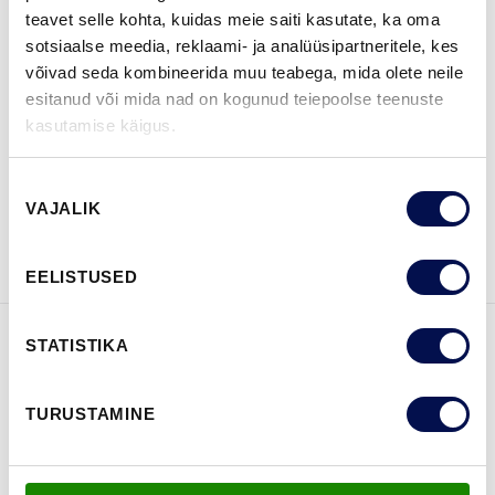
teavet selle kohta, kuidas meie saiti kasutate, ka oma
sotsiaalse meedia, reklaami- ja analüüsipartneritele, kes
võivad seda kombineerida muu teabega, mida olete neile
esitanud või mida nad on kogunud teiepoolse teenuste
LEIA EDASIMÜÜJA
kasutamise käigus.
Nõusoleku
VAATA
Võta meiega
VAJALIK
valik
BROŠÜÜRE
ühendust
EELISTUSED
STATISTIKA
FUNKTSIOONID
TURUSTAMINE