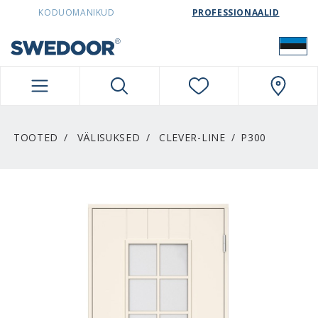
SWEDOORESTONIA NAVIGATION
KODUOMANIKUD
PROFESSIONAALID
TOOTED
VÄLISUKSED
CLEVER-LINE
P300