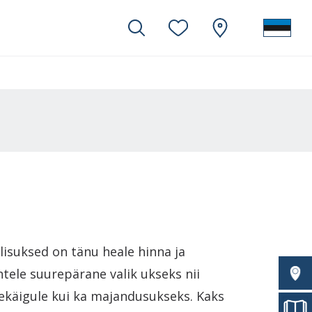
älisuksed on tänu heale hinna ja
htele suurepärane valik ukseks nii
ekäigule kui ka majandusukseks. Kaks