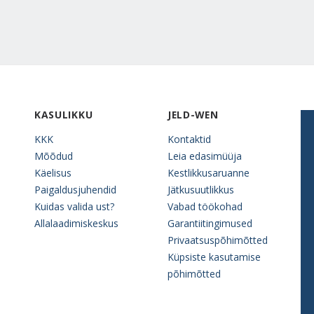
KASULIKKU
JELD-WEN
KKK
Kontaktid
Mõõdud
Leia edasimüüja
Käelisus
Kestlikkusaruanne
Paigaldusjuhendid
Jätkusuutlikkus
Kuidas valida ust?
Vabad töökohad
Allalaadimiskeskus
Garantiitingimused
Privaatsuspõhimõtted
Küpsiste kasutamise
põhimõtted