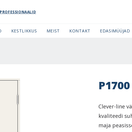
PROFESSIONAALID
O
KESTLIKKUS
MEIST
KONTAKT
EDASIMÜÜJAD
P1700
Clever-line v
kvaliteedi su
maja peasiss