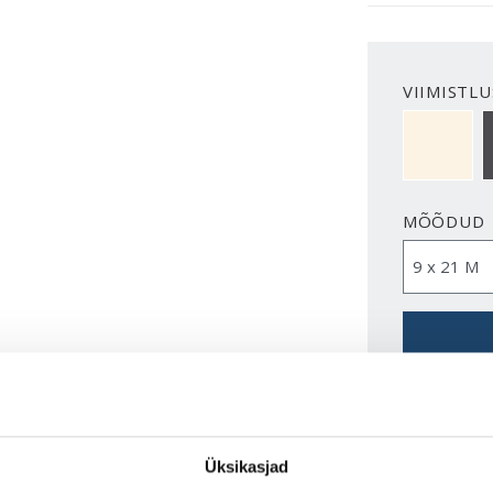
VIIMISTLU
NCS S050
MÕÕDUD
VAATA B
Üksikasjad