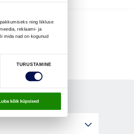
pakkumiseks ning liikluse
meedia, reklaami- ja
või mida nad on kogunud
TURUSTAMINE
Luba kõik küpsised