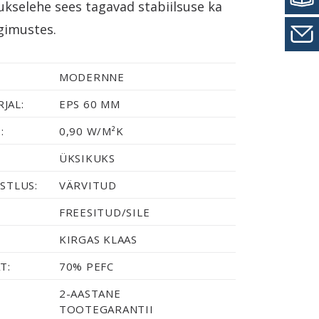
ukselehe sees tagavad stabiilsuse ka
gimustes.
MODERNNE
JAL:
EPS 60 MM
:
0,90 W/M²K
ÜKSIKUKS
STLUS:
VÄRVITUD
FREESITUD/SILE
KIRGAS KLAAS
T:
70% PEFC
2-AASTANE
TOOTEGARANTII