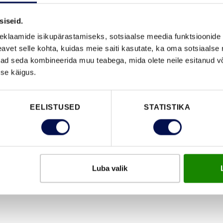
siseid.
eklaamide isikupärastamiseks, sotsiaalse meedia funktsioonide 
FUNKTSIOONID
vet selle kohta, kuidas meie saiti kasutate, ka oma sotsiaalse 
ivad seda kombineerida muu teabega, mida olete neile esitanud 
se käigus.
EELISTUSED
STATISTIKA
Luba valik