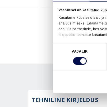
Veebilehel on kasutatud küp
Kasutame küpsiseid sisu ja r
analüüsimiseks. Edastame tea
analüüsipartneritele, kes võ
teiepoolse teenuste kasutami
Nõusoleku
VAJALIK
valik
TEHNILINE KIRJELDUS