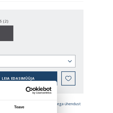
S (2)
2-Y
NCS S7502B
LEIA EDASIMÜÜJA
ROŠÜÜRE
Võta meiega ühendust
Teave