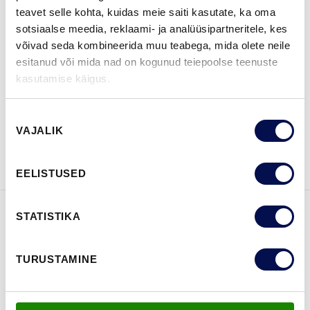
teavet selle kohta, kuidas meie saiti kasutate, ka oma
sotsiaalse meedia, reklaami- ja analüüsipartneritele, kes
võivad seda kombineerida muu teabega, mida olete neile
esitanud või mida nad on kogunud teiepoolse teenuste
LEIA EDASIMÜÜJA
kasutamise käigus.
Nõusoleku
VAATA
Võta meiega
VAJALIK
valik
BROŠÜÜRE
ühendust
EELISTUSED
STATISTIKA
FUNKTSIOONID
TURUSTAMINE