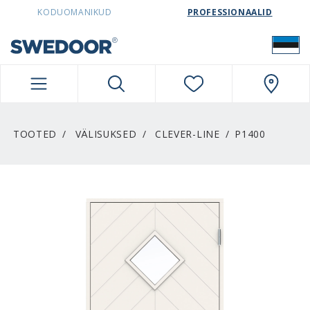
SWEDOORESTONIA NAVIGATION
KODUOMANIKUD
PROFESSIONAALID
TOOTED
VÄLISUKSED
CLEVER-LINE
P1400