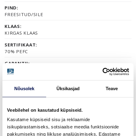
PIND:
FREESITUD/SILE
KLAAS:
KIRGAS KLAAS
SERTIFIKAAT:
70% PEFC
GARANTII:
2-AASTANE TOOTEGARANTII
Nõusolek
Üksikasjad
Teave
VIIMISTLUS (2)
NCS S0502-Y
NCS S7502B
Veebilehel on kasutatud küpsiseid.
Kasutame küpsiseid sisu ja reklaamide
isikupärastamiseks, sotsiaalse meedia funktsioonide
MÕÕDUD
pakkumiseks ning liikluse analüüsimiseks. Edastame