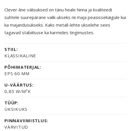
Clever-line välisuksed on tänu heale hinna ja kvaliteedi
suhtele suurepärane valik ukseks nii maja peasissekäigule kui
ka majandusukseks. Kaks metall-lehte ukselehe sees
tagavad stabiilsuse ka karmides tingimustes.
STIIL:
KLASSIKALINE
PÕHIMATERJAL:
EPS 60 MM
U-VÄÄRTUS:
0,85 W/M²K
TÜÜP:
ÜKSIKUKS
PINNAVIIMISTLUS:
VÄRVITUD